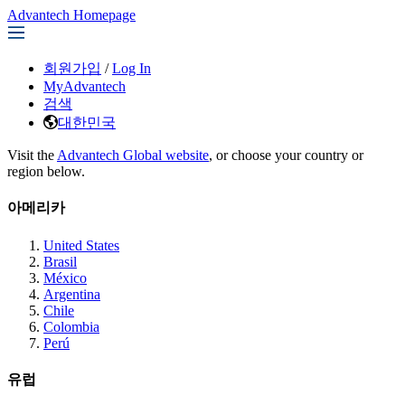
Advantech Homepage
회원가입
/
Log In
MyAdvantech
검색
대한민국
Visit the
Advantech Global website
, or choose your country or
region below.
아메리카
United States
Brasil
México
Argentina
Chile
Colombia
Perú
유럽