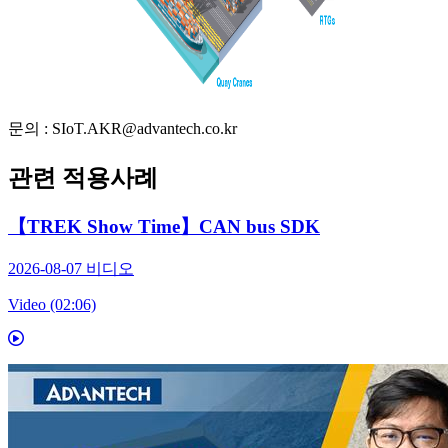
문의 : SIoT.AKR@advantech.co.kr
관련 적용사례
【TREK Show Time】CAN bus SDK
2026-08-07
비디오
Video (02:06)