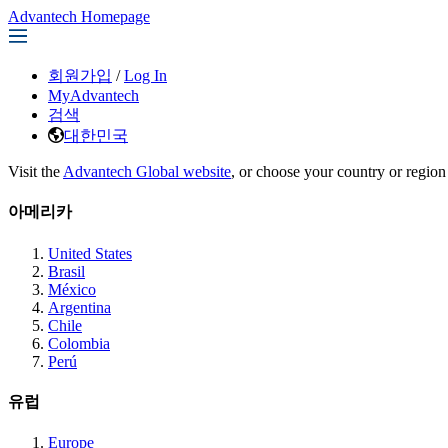
Advantech Homepage
회원가입
/
Log In
MyAdvantech
검색
대한민국
Visit the
Advantech Global website
, or choose your country or region
아메리카
United States
Brasil
México
Argentina
Chile
Colombia
Perú
유럽
Europe