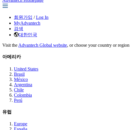
Advantech Homepage
회원가입
/
Log In
MyAdvantech
검색
대한민국
Visit the
Advantech Global website
, or choose your country or region
아메리카
United States
Brasil
México
Argentina
Chile
Colombia
Perú
유럽
Europe
España