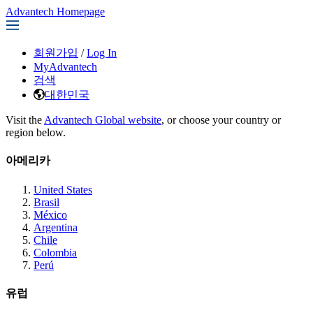
Advantech Homepage
회원가입
/
Log In
MyAdvantech
검색
대한민국
Visit the
Advantech Global website
, or choose your country or
region below.
아메리카
United States
Brasil
México
Argentina
Chile
Colombia
Perú
유럽