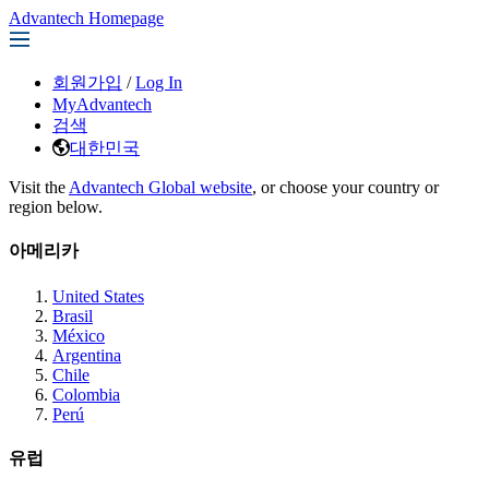
Advantech Homepage
회원가입
/
Log In
MyAdvantech
검색
대한민국
Visit the
Advantech Global website
, or choose your country or
region below.
아메리카
United States
Brasil
México
Argentina
Chile
Colombia
Perú
유럽