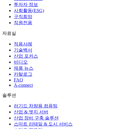
투자자 정보
사회활동(ESG)
구직희망
직원전용
자료실
적용사례
기술백서
산업 포커스
비디오
제품 뉴스
카탈로그
FAQ
A-connect
솔루션
러기드 차량용 컴퓨팅
산업 & 엣지 서버
산업 장비 구축 솔루션
스마트 리테일 & 도시 서비스