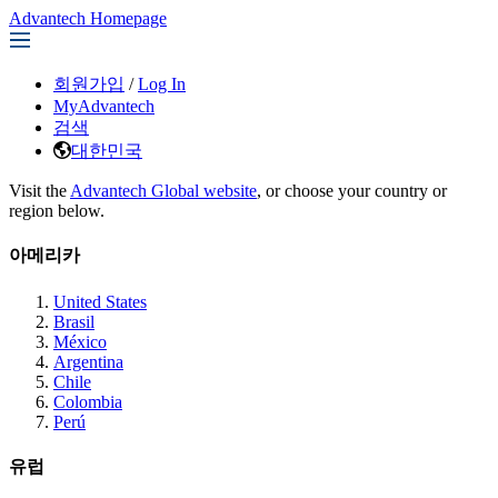
Advantech Homepage
회원가입
/
Log In
MyAdvantech
검색
대한민국
Visit the
Advantech Global website
, or choose your country or
region below.
아메리카
United States
Brasil
México
Argentina
Chile
Colombia
Perú
유럽