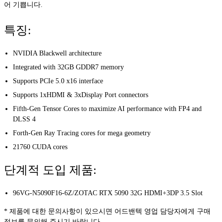
어 기쁩니다.
특징:
NVIDIA Blackwell architecture
Integrated with 32GB GDDR7 memory
Supports PCIe 5.0 x16 interface
Supports 1xHDMI & 3xDisplay Port connectors
Fifth-Gen Tensor Cores to maximize AI performance with FP4 and
DLSS 4
Forth-Gen Ray Tracing cores for mega geometry
21760 CUDA cores
단계적 도입 제품:
96VG-N5090F16-6Z/ZOTAC RTX 5090 32G HDMI+3DP 3.5 Slot
* 제품에 대한 문의사항이 있으시면 어드밴텍 영업 담당자에게 구매
정보를 문의해 주시기 바랍니다.