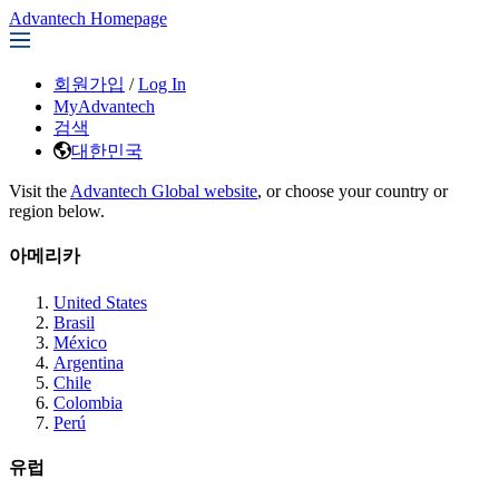
Advantech Homepage
회원가입
/
Log In
MyAdvantech
검색
대한민국
Visit the
Advantech Global website
, or choose your country or
region below.
아메리카
United States
Brasil
México
Argentina
Chile
Colombia
Perú
유럽