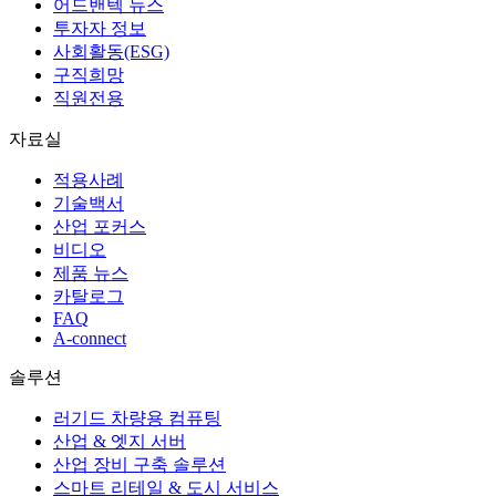
어드밴텍 뉴스
투자자 정보
사회활동(ESG)
구직희망
직원전용
자료실
적용사례
기술백서
산업 포커스
비디오
제품 뉴스
카탈로그
FAQ
A-connect
솔루션
러기드 차량용 컴퓨팅
산업 & 엣지 서버
산업 장비 구축 솔루션
스마트 리테일 & 도시 서비스