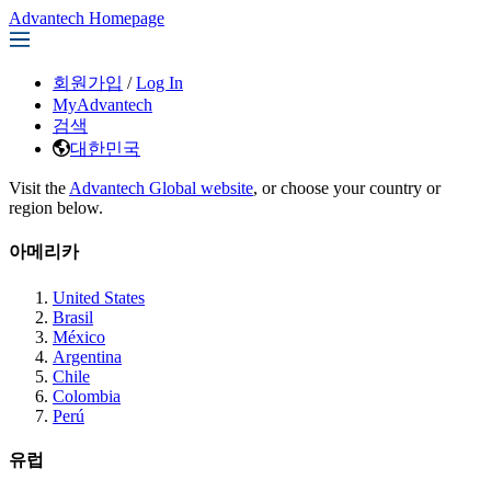
Advantech Homepage
회원가입
/
Log In
MyAdvantech
검색
대한민국
Visit the
Advantech Global website
, or choose your country or
region below.
아메리카
United States
Brasil
México
Argentina
Chile
Colombia
Perú
유럽