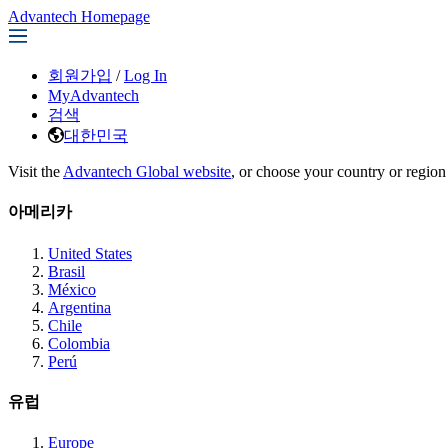
Advantech Homepage
회원가입
/
Log In
MyAdvantech
검색
대한민국
Visit the
Advantech Global website
, or choose your country or region
아메리카
United States
Brasil
México
Argentina
Chile
Colombia
Perú
유럽
Europe