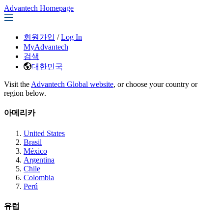
Advantech Homepage
회원가입
/
Log In
MyAdvantech
검색
대한민국
Visit the
Advantech Global website
, or choose your country or
region below.
아메리카
United States
Brasil
México
Argentina
Chile
Colombia
Perú
유럽