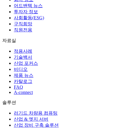
어드밴텍 뉴스
투자자 정보
사회활동(ESG)
구직희망
직원전용
자료실
적용사례
기술백서
산업 포커스
비디오
제품 뉴스
카탈로그
FAQ
A-connect
솔루션
러기드 차량용 컴퓨팅
산업 & 엣지 서버
산업 장비 구축 솔루션