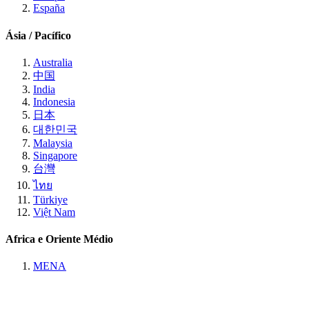
España
Ásia / Pacífico
Australia
中国
India
Indonesia
日本
대한민국
Malaysia
Singapore
台灣
ไทย
Türkiye
Việt Nam
Africa e Oriente Médio
MENA