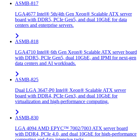
ASMB-817
LGA4677 Intel® 5th/4th Gen Xeon® Scalable ATX server
board with DDR5, PCIe Gen5, and dual 10GbE for data
centers and enterprise servers.
ASMB-818
LGA4710 Intel® 6th Gen Xeon® Scalable ATX server board
with DDR5, PCIe Gen5, dual 10GbE, and IPMI for next-gen
data centers and AI workloads.
ASMB-825
Dual LGA 3647-P0 Intel® Xeon® Scalable ATX server
board with DDR4, PCIe Gen3, and dual 10GbE for
virtualization and high-performance computing.
ASMB-830
LGA 4094 AMD EPYC™ 7002/7003 ATX server board
with DDR4, PCIe 4.0, and dual 10GbE for high-performance
computing and data-intensive tasks.