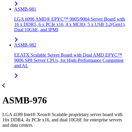
ASMB-981
LGA 6096 AMD® EPYC™ 9005/9004 Server Board with
16 x DDR5, 6 x PCIe x16, 4 x MCIO, 5 x USB 3.2(Gen1),
Dual 10GbE, and IPMI
ASMB-982
EEATX Scalable Server Board with Dual AMD EPYC™
9006 SP8 Server CPUs, for High-Performance Computing
and AI.
ASMB-976
LGA 4189 Intel® Xeon® Scalable proprietary server board with
16x DDR4, 4x PCIe x16, and dual 10GbE for enterprise servers
and data centers.