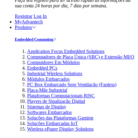
Faça seu registro para ter acesso rápido às informações da
sua conta 24 horas por dia, 7 dias por semana.
Registrar
Log In
MyAdvantech
Produtos
Embedded Computing
Application Focus Embedded Solutions
Computadores de Placa Única (SBC) e Extensão MI/O
Computdores Em Módulos
Embedded PCs
Industrial Wireless Solutions
Módulos Embarcados
PC Box Embarcado Sem Ventilação (Fanless)
Placa-Mãe Industrial
Plataformas Computacionais RISC
Players de Sinalização Digital
Sistemas de Display
Softwares Embarcados
Soluções das Plataformas Gaming
Soluções Embarcadas IoT
Wireless ePaper Display Solutions