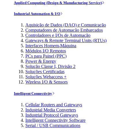
Applied Computing (Design & Manufacturing Service)
Industrial Automation & I/O
Aquisição de Dados (DAQ) e Comunicação
Computadores de Automação Embarcados
Controladores e I/Os de Automação
Gateways & Remote Terminal Units (RTUs)
Interfaces Homem-Máquina
Módulos I/O Remotos
PCs para Painel (PPC)
Power & Energy
Solução Classe I, Divisão 2
Soluções Certificadas
Soluções Webaccess +
Wireless I/O & Sensors
Intelligent Connectivity
Cellular Routers and Gateways
Industrial Media Converters
Industrial Protocol Gateways
Intelligent Connectivity Software
Serial / USB Communications