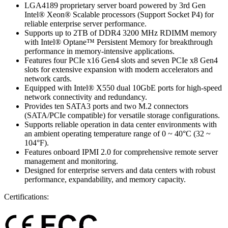
LGA4189 proprietary server board powered by 3rd Gen
Intel® Xeon® Scalable processors (Support Socket P4) for
reliable enterprise server performance.
Supports up to 2TB of DDR4 3200 MHz RDIMM memory
with Intel® Optane™ Persistent Memory for breakthrough
performance in memory-intensive applications.
Features four PCIe x16 Gen4 slots and seven PCIe x8 Gen4
slots for extensive expansion with modern accelerators and
network cards.
Equipped with Intel® X550 dual 10GbE ports for high-speed
network connectivity and redundancy.
Provides ten SATA3 ports and two M.2 connectors
(SATA/PCIe compatible) for versatile storage configurations.
Supports reliable operation in data center environments with
an ambient operating temperature range of 0 ~ 40°C (32 ~
104°F).
Features onboard IPMI 2.0 for comprehensive remote server
management and monitoring.
Designed for enterprise servers and data centers with robust
performance, expandability, and memory capacity.
Certifications: