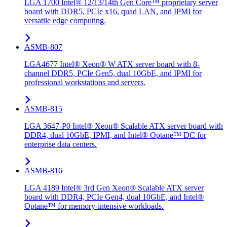
LGA 1700 Intel® 12/13/14th Gen Core™ proprietary server
board with DDR5, PCIe x16, quad LAN, and IPMI for
versatile edge computing.
ASMB-807
LGA4677 Intel® Xeon® W ATX server board with 8-
channel DDR5, PCIe Gen5, dual 10GbE, and IPMI for
professional workstations and servers.
ASMB-815
LGA 3647-P0 Intel® Xeon® Scalable ATX server board with
DDR4, dual 10GbE, IPMI, and Intel® Optane™ DC for
enterprise data centers.
ASMB-816
LGA 4189 Intel® 3rd Gen Xeon® Scalable ATX server
board with DDR4, PCIe Gen4, dual 10GbE, and Intel®
Optane™ for memory-intensive workloads.