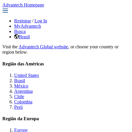
Advantech Homepage
Registrar
/
Log In
MyAdvantech
Busca
Brasil
Visit the
Advantech Global website
, or choose your country or
region below.
Região das Américas
United States
Brasil
México
Argentina
Chile
Colombia
Perú
Região da Europa
Europe