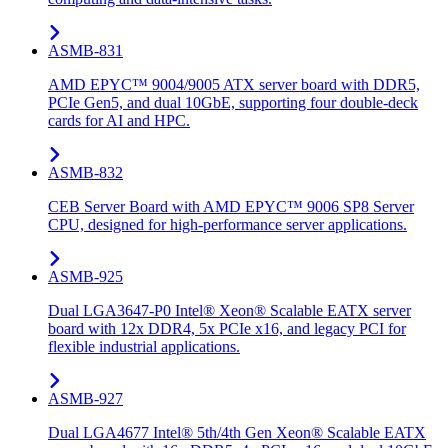
ASMB-831
AMD EPYC™ 9004/9005 ATX server board with DDR5,
PCIe Gen5, and dual 10GbE, supporting four double-deck
cards for AI and HPC.
ASMB-832
CEB Server Board with AMD EPYC™ 9006 SP8 Server
CPU, designed for high-performance server applications.
ASMB-925
Dual LGA3647-P0 Intel® Xeon® Scalable EATX server
board with 12x DDR4, 5x PCIe x16, and legacy PCI for
flexible industrial applications.
ASMB-927
Dual LGA4677 Intel® 5th/4th Gen Xeon® Scalable EATX