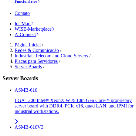
Funcionários
Contato
IoTMart
WISE-Marketplace
A-Connect
Página Inicial
/
Redes & Comunicação
/
Industrial, Telecom and Cloud Servers
/
Placas para Servidores
/
Server Boards
/
Server Boards
ASMB-610
LGA 1200 Intel® Xeon® W & 10th Gen Core™ proprietary
server board with DDR4, PCIe x16, quad LAN, and IPMI for
industrial workstations.
ASMB-610V3