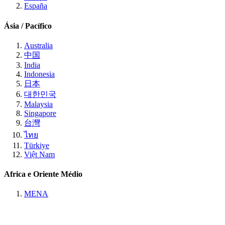
España
Ásia / Pacífico
Australia
中国
India
Indonesia
日本
대한민국
Malaysia
Singapore
台灣
ไทย
Türkiye
Việt Nam
Africa e Oriente Médio
MENA