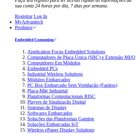
Faça seu registro para ter acesso rápido às informações da
sua conta 24 horas por dia, 7 dias por semana.
Registrar
Log In
MyAdvantech
Produtos
Embedded Computing
Application Focus Embedded Solutions
Computadores de Placa Única (SBC) e Extensão MI/O
Computdores Em Módulos
Embedded PCs
Industrial Wireless Solutions
Módulos Embarcados
PC Box Embarcado Sem Ventilação (Fanless)
Placa-Mãe Industrial
Plataformas Computacionais RISC
Players de Sinalização Digital
Sistemas de Display
Softwares Embarcados
Soluções das Plataformas Gaming
Soluções Embarcadas IoT
Wireless ePaper Display Solutions