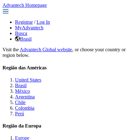
Advantech Homepage
Registrar
/
Log In
MyAdvantech
Busca
Brasil
Visit the
Advantech Global website
, or choose your country or
region below.
Região das Américas
United States
Brasil
México
Argentina
Chile
Colombia
Perú
Região da Europa
Europe