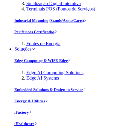
Sinalização Digital Interativa
Terminais POS (Pontos de Serviços)
Industrial Mounting (Stands/Arms/Carts)
Periféricos Certificados
Fontes de Energia
Soluções
Edge Computing & WISE-Edge
Edge AI Computing Solutions
Edge AI Systems
Embedded Solutions & Design-in Service
Energy & Utilities
iFactory
iHealthcare