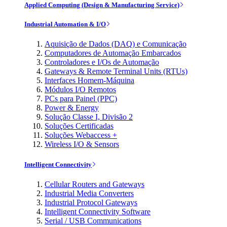
Applied Computing (Design & Manufacturing Service)
Industrial Automation & I/O
Aquisição de Dados (DAQ) e Comunicação
Computadores de Automação Embarcados
Controladores e I/Os de Automação
Gateways & Remote Terminal Units (RTUs)
Interfaces Homem-Máquina
Módulos I/O Remotos
PCs para Painel (PPC)
Power & Energy
Solução Classe I, Divisão 2
Soluções Certificadas
Soluções Webaccess +
Wireless I/O & Sensors
Intelligent Connectivity
Cellular Routers and Gateways
Industrial Media Converters
Industrial Protocol Gateways
Intelligent Connectivity Software
Serial / USB Communications