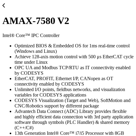
AMAX-7580 V2
Intel® Core™ IPC Controller
Optimized BIOS & Embedded OS for 1ms real-time control
(Windows and Linux)
Achieve 128-axis motion control with 500 μs EtherCAT cycle
time under Linux
OPC UA and Modbus TCP/RTU as IT connectivity enabled
by CODESYS
EtherCAT, PROFIT, Ethernet I/P, CANopen as OT
connectivity enabled by CODESYS
Unlimited I/O points, fieldbus networks, and visualization
variables for CODESYS applications
CODESYS Visualization (Target and Web), SoftMotion and
CNC/Robotics support by different package
Advantech Data Connect (ADC) Library provides flexible
and highly efficient data connection with 3rd party application
software through symbols (PLC Handler) & shared memory
(C++/C#)
13th Generation Intel® Core™ i7/i5 Processor with 8GB