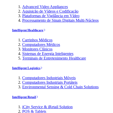
Advanced Video Appliances
Aquisição de Vídeos e Codificação
Plataformas de Vigilância em Vídeo
Processamento de Sinais Digitais Multi-Núcleos
Intelligent Healthcare
Carrinhos Médicos
Computadores Médicos
Monitores Clínicos
Sistemas de Energia Inteligentes
Terminais de Entretenimento Healthcare
Intelligent Logistics
Computadores Industriais Móveis
Computadores Industriais Portáteis
Environmental Sensing & Cold Chain Solutions
Intelligent Retail
iCity Service & iRetail Solution
POS & Tablets