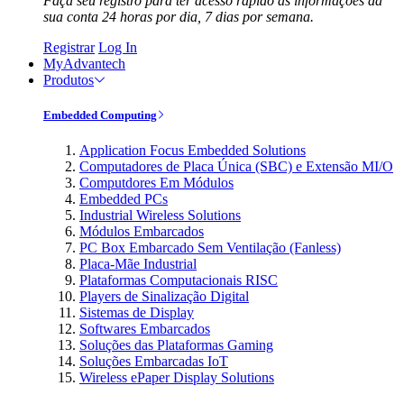
Faça seu registro para ter acesso rápido às informações da
sua conta 24 horas por dia, 7 dias por semana.
Registrar
Log In
MyAdvantech
Produtos
Embedded Computing
Application Focus Embedded Solutions
Computadores de Placa Única (SBC) e Extensão MI/O
Computdores Em Módulos
Embedded PCs
Industrial Wireless Solutions
Módulos Embarcados
PC Box Embarcado Sem Ventilação (Fanless)
Placa-Mãe Industrial
Plataformas Computacionais RISC
Players de Sinalização Digital
Sistemas de Display
Softwares Embarcados
Soluções das Plataformas Gaming
Soluções Embarcadas IoT
Wireless ePaper Display Solutions