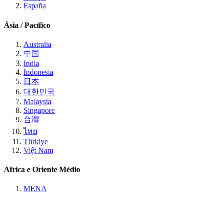
España
Ásia / Pacífico
Australia
中国
India
Indonesia
日本
대한민국
Malaysia
Singapore
台灣
ไทย
Türkiye
Việt Nam
Africa e Oriente Médio
MENA