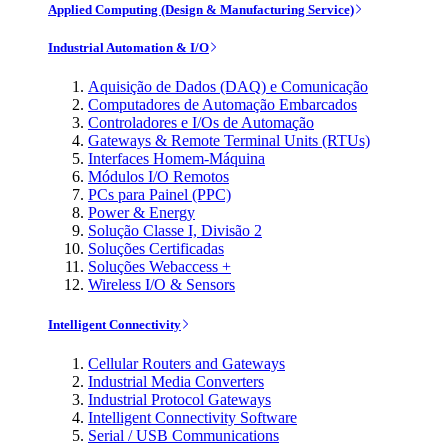
Applied Computing (Design & Manufacturing Service)
Industrial Automation & I/O
Aquisição de Dados (DAQ) e Comunicação
Computadores de Automação Embarcados
Controladores e I/Os de Automação
Gateways & Remote Terminal Units (RTUs)
Interfaces Homem-Máquina
Módulos I/O Remotos
PCs para Painel (PPC)
Power & Energy
Solução Classe I, Divisão 2
Soluções Certificadas
Soluções Webaccess +
Wireless I/O & Sensors
Intelligent Connectivity
Cellular Routers and Gateways
Industrial Media Converters
Industrial Protocol Gateways
Intelligent Connectivity Software
Serial / USB Communications