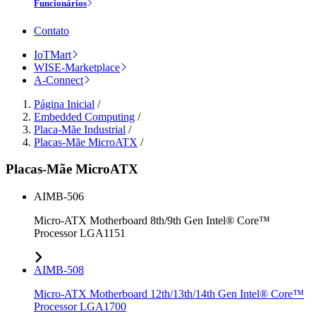
Funcionários
Contato
IoTMart
WISE-Marketplace
A-Connect
Página Inicial
/
Embedded Computing
/
Placa-Mãe Industrial
/
Placas-Mãe MicroATX
/
Placas-Mãe MicroATX
AIMB-506
Micro-ATX Motherboard 8th/9th Gen Intel® Core™
Processor LGA1151
AIMB-508
Micro-ATX Motherboard 12th/13th/14th Gen Intel® Core™
Processor LGA1700