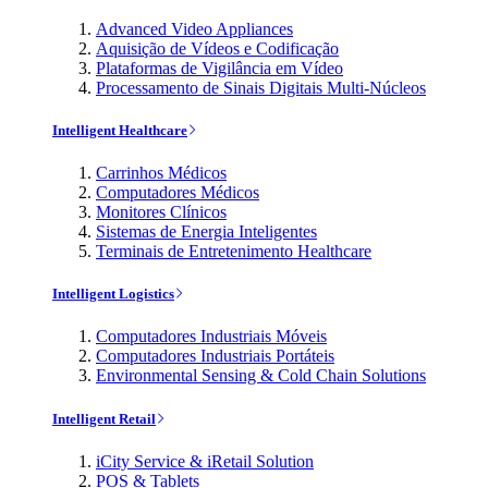
Advanced Video Appliances
Aquisição de Vídeos e Codificação
Plataformas de Vigilância em Vídeo
Processamento de Sinais Digitais Multi-Núcleos
Intelligent Healthcare
Carrinhos Médicos
Computadores Médicos
Monitores Clínicos
Sistemas de Energia Inteligentes
Terminais de Entretenimento Healthcare
Intelligent Logistics
Computadores Industriais Móveis
Computadores Industriais Portáteis
Environmental Sensing & Cold Chain Solutions
Intelligent Retail
iCity Service & iRetail Solution
POS & Tablets