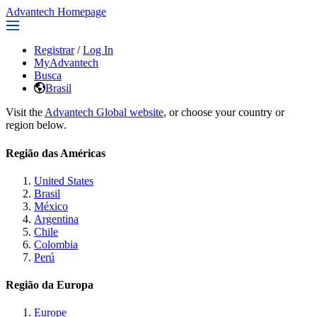
Advantech Homepage
Registrar
/
Log In
MyAdvantech
Busca
Brasil
Visit the
Advantech Global website
, or choose your country or
region below.
Região das Américas
United States
Brasil
México
Argentina
Chile
Colombia
Perú
Região da Europa
Europe