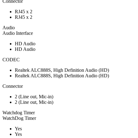
Connector
RJ45 x 2
RJ45 x 2
Audio
Audio Interface
HD Audio
HD Audio
CODEC
Realtek ALC888S, High Definition Audio (HD)
Realtek ALC888S, High Definition Audio (HD)
Connector
2 (Line out, Mic-in)
2 (Line out, Mic-in)
Watchdog Timer
WatchDog Timer
Yes
Yes