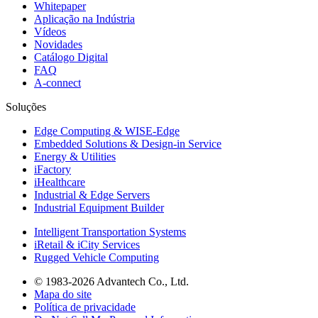
Whitepaper
Aplicação na Indústria
Vídeos
Novidades
Catálogo Digital
FAQ
A-connect
Soluções
Edge Computing & WISE-Edge
Embedded Solutions & Design-in Service
Energy & Utilities
iFactory
iHealthcare
Industrial & Edge Servers
Industrial Equipment Builder
Intelligent Transportation Systems
iRetail & iCity Services
Rugged Vehicle Computing
© 1983-2026 Advantech Co., Ltd.
Mapa do site
Política de privacidade