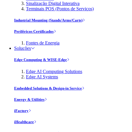
Sinalização Digital Interativa
Terminais POS (Pontos de Serviços)
Industrial Mounting (Stands/Arms/Carts)
Periféricos Certificados
Fontes de Energia
Soluções
Edge Computing & WISE-Edge
Edge AI Computing Solutions
Edge AI Systems
Embedded Solutions & Design-in Service
Energy & Utilities
iFactory
iHealthcare