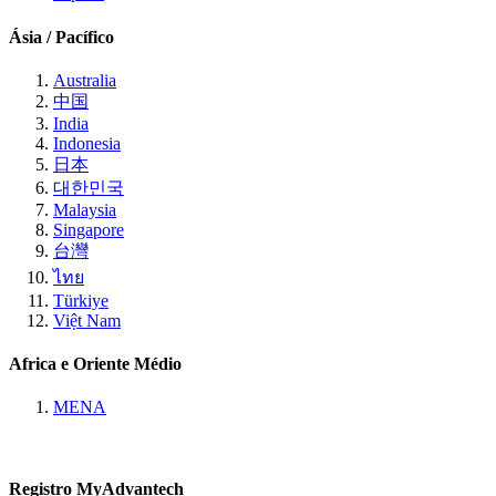
Ásia / Pacífico
Australia
中国
India
Indonesia
日本
대한민국
Malaysia
Singapore
台灣
ไทย
Türkiye
Việt Nam
Africa e Oriente Médio
MENA
Registro MyAdvantech