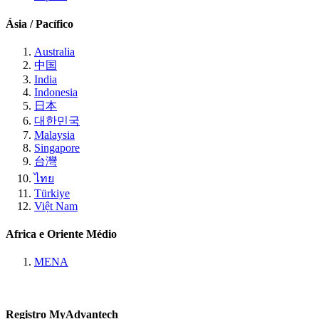
Ásia / Pacífico
Australia
中国
India
Indonesia
日本
대한민국
Malaysia
Singapore
台灣
ไทย
Türkiye
Việt Nam
Africa e Oriente Médio
MENA
Registro MyAdvantech