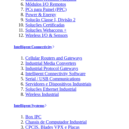
Módulos I/O Remotos
PCs para Painel (PPC)
Power & Energy
Solução Classe I, Divisão 2
Soluções Certificadas
Soluções Webaccess +
Wireless I/O & Sensors
Intelligent Connectivity
Cellular Routers and Gateways
Industrial Media Converters
Industrial Protocol Gateways
Intelligent Connectivity Software
Serial / USB Communications
Servidores e Dispositivos Industriais
Soluções Ethernet Industrial
Wireless Industrial
Intelligent Systems
Box IPC
Chassis de Computador Industrial
CPCIS, Blades VPX e Placas