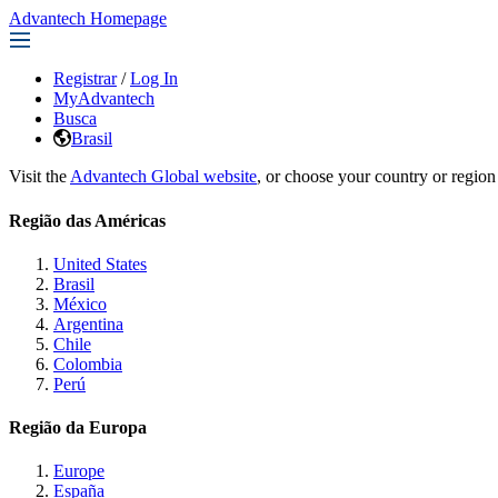
Advantech Homepage
Registrar
/
Log In
MyAdvantech
Busca
Brasil
Visit the
Advantech Global website
, or choose your country or region
Região das Américas
United States
Brasil
México
Argentina
Chile
Colombia
Perú
Região da Europa
Europe
España