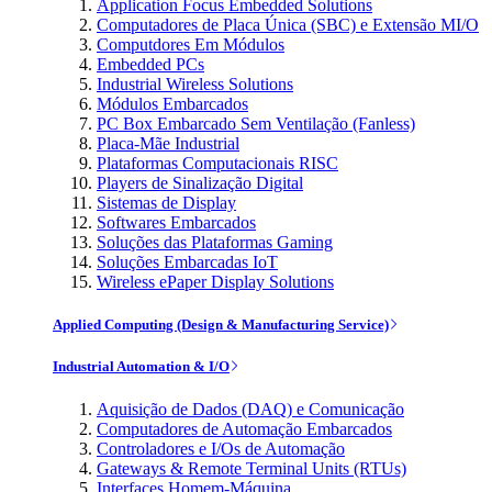
Application Focus Embedded Solutions
Computadores de Placa Única (SBC) e Extensão MI/O
Computdores Em Módulos
Embedded PCs
Industrial Wireless Solutions
Módulos Embarcados
PC Box Embarcado Sem Ventilação (Fanless)
Placa-Mãe Industrial
Plataformas Computacionais RISC
Players de Sinalização Digital
Sistemas de Display
Softwares Embarcados
Soluções das Plataformas Gaming
Soluções Embarcadas IoT
Wireless ePaper Display Solutions
Applied Computing (Design & Manufacturing Service)
Industrial Automation & I/O
Aquisição de Dados (DAQ) e Comunicação
Computadores de Automação Embarcados
Controladores e I/Os de Automação
Gateways & Remote Terminal Units (RTUs)
Interfaces Homem-Máquina