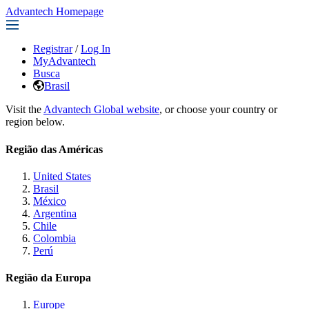
Advantech Homepage
Registrar
/
Log In
MyAdvantech
Busca
Brasil
Visit the
Advantech Global website
, or choose your country or
region below.
Região das Américas
United States
Brasil
México
Argentina
Chile
Colombia
Perú
Região da Europa
Europe