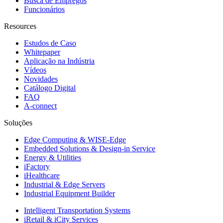
Busca de Empregos
Funcionários
Resources
Estudos de Caso
Whitepaper
Aplicação na Indústria
Vídeos
Novidades
Catálogo Digital
FAQ
A-connect
Soluções
Edge Computing & WISE-Edge
Embedded Solutions & Design-in Service
Energy & Utilities
iFactory
iHealthcare
Industrial & Edge Servers
Industrial Equipment Builder
Intelligent Transportation Systems
iRetail & iCity Services