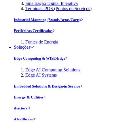
Sinalização Digital Interativa
Terminais POS (Pontos de Serviços)
Industrial Mounting (Stands/Arms/Carts)
Periféricos Certificados
Fontes de Energia
Soluções
Edge Computing & WISE-Edge
Edge AI Computing Solutions
Edge AI Systems
Embedded Solutions & Design-in Service
Energy & Utilities
iFactory
iHealthcare