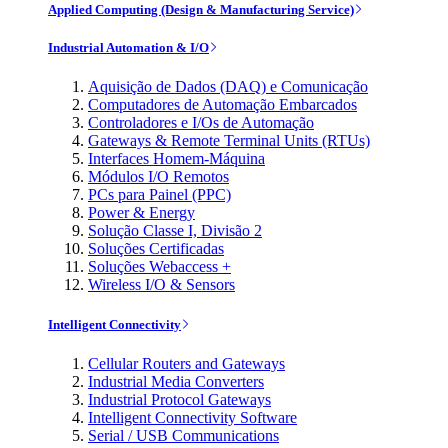
Applied Computing (Design & Manufacturing Service)
Industrial Automation & I/O
Aquisição de Dados (DAQ) e Comunicação
Computadores de Automação Embarcados
Controladores e I/Os de Automação
Gateways & Remote Terminal Units (RTUs)
Interfaces Homem-Máquina
Módulos I/O Remotos
PCs para Painel (PPC)
Power & Energy
Solução Classe I, Divisão 2
Soluções Certificadas
Soluções Webaccess +
Wireless I/O & Sensors
Intelligent Connectivity
Cellular Routers and Gateways
Industrial Media Converters
Industrial Protocol Gateways
Intelligent Connectivity Software
Serial / USB Communications