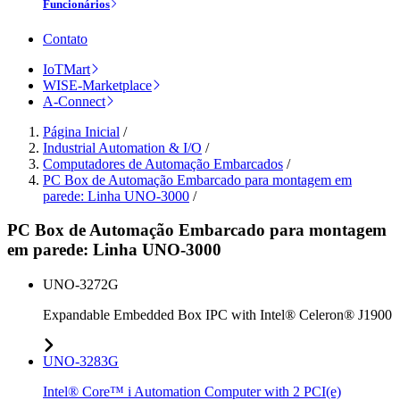
Funcionários
Contato
IoTMart
WISE-Marketplace
A-Connect
Página Inicial
/
Industrial Automation & I/O
/
Computadores de Automação Embarcados
/
PC Box de Automação Embarcado para montagem em
parede: Linha UNO-3000
/
PC Box de Automação Embarcado para montagem
em parede: Linha UNO-3000
UNO-3272G
Expandable Embedded Box IPC with Intel® Celeron® J1900
UNO-3283G
Intel® Core™ i Automation Computer with 2 PCI(e)