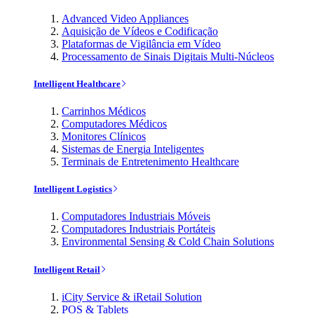
Advanced Video Appliances
Aquisição de Vídeos e Codificação
Plataformas de Vigilância em Vídeo
Processamento de Sinais Digitais Multi-Núcleos
Intelligent Healthcare
Carrinhos Médicos
Computadores Médicos
Monitores Clínicos
Sistemas de Energia Inteligentes
Terminais de Entretenimento Healthcare
Intelligent Logistics
Computadores Industriais Móveis
Computadores Industriais Portáteis
Environmental Sensing & Cold Chain Solutions
Intelligent Retail
iCity Service & iRetail Solution
POS & Tablets