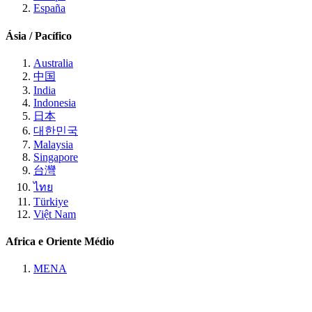
España
Ásia / Pacífico
Australia
中国
India
Indonesia
日本
대한민국
Malaysia
Singapore
台灣
ไทย
Türkiye
Việt Nam
Africa e Oriente Médio
MENA