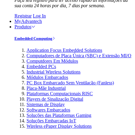
Faça seu registro para ter acesso rápido às informações da
sua conta 24 horas por dia, 7 dias por semana.
Registrar
Log In
MyAdvantech
Produtos
Embedded Computing
Application Focus Embedded Solutions
Computadores de Placa Única (SBC) e Extensão MI/O
Computdores Em Módulos
Embedded PCs
Industrial Wireless Solutions
Módulos Embarcados
PC Box Embarcado Sem Ventilação (Fanless)
Placa-Mãe Industrial
Plataformas Computacionais RISC
Players de Sinalização Digital
Sistemas de Display
Softwares Embarcados
Soluções das Plataformas Gaming
Soluções Embarcadas IoT
Wireless ePaper Display Solutions