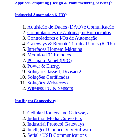
Applied Computing (Design & Manufacturing Service)
Industrial Automation & I/O
Aquisição de Dados (DAQ) e Comunicação
Computadores de Automação Embarcados
Controladores e I/Os de Automação
Gateways & Remote Terminal Units (RTUs)
Interfaces Homem-Máquina
Módulos I/O Remotos
PCs para Painel (PPC)
Power & Energy
Solução Classe I, Divisão 2
Soluções Certificadas
Soluções Webaccess +
Wireless I/O & Sensors
Intelligent Connectivity
Cellular Routers and Gateways
Industrial Media Converters
Industrial Protocol Gateways
Intelligent Connectivity Software
Serial / USB Communications