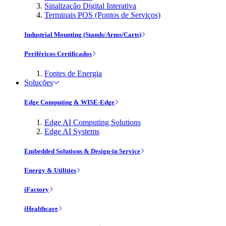
Sinalização Digital Interativa
Terminais POS (Pontos de Serviços)
Industrial Mounting (Stands/Arms/Carts)
Periféricos Certificados
Fontes de Energia
Soluções
Edge Computing & WISE-Edge
Edge AI Computing Solutions
Edge AI Systems
Embedded Solutions & Design-in Service
Energy & Utilities
iFactory
iHealthcare