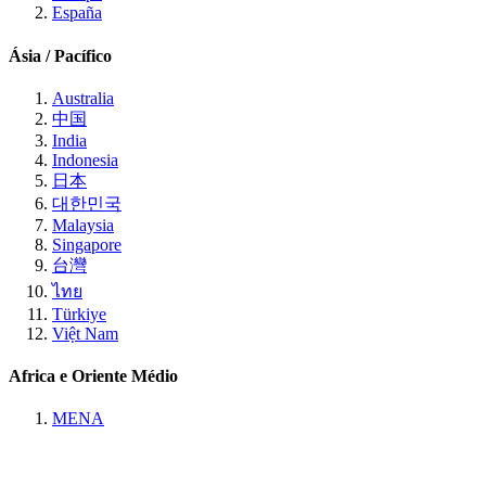
España
Ásia / Pacífico
Australia
中国
India
Indonesia
日本
대한민국
Malaysia
Singapore
台灣
ไทย
Türkiye
Việt Nam
Africa e Oriente Médio
MENA