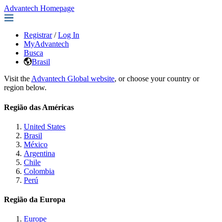
Advantech Homepage
Registrar
/
Log In
MyAdvantech
Busca
Brasil
Visit the
Advantech Global website
, or choose your country or
region below.
Região das Américas
United States
Brasil
México
Argentina
Chile
Colombia
Perú
Região da Europa
Europe