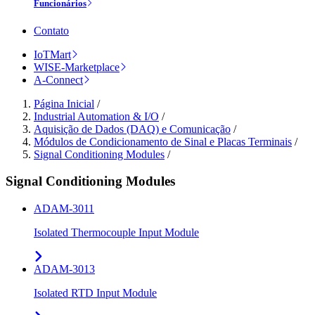
Funcionários
Contato
IoTMart
WISE-Marketplace
A-Connect
Página Inicial
/
Industrial Automation & I/O
/
Aquisição de Dados (DAQ) e Comunicação
/
Módulos de Condicionamento de Sinal e Placas Terminais
/
Signal Conditioning Modules
/
Signal Conditioning Modules
ADAM-3011
Isolated Thermocouple Input Module
ADAM-3013
Isolated RTD Input Module