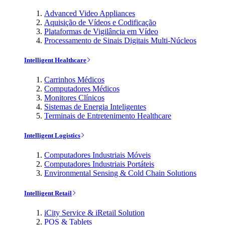
Advanced Video Appliances
Aquisição de Vídeos e Codificação
Plataformas de Vigilância em Vídeo
Processamento de Sinais Digitais Multi-Núcleos
Intelligent Healthcare
Carrinhos Médicos
Computadores Médicos
Monitores Clínicos
Sistemas de Energia Inteligentes
Terminais de Entretenimento Healthcare
Intelligent Logistics
Computadores Industriais Móveis
Computadores Industriais Portáteis
Environmental Sensing & Cold Chain Solutions
Intelligent Retail
iCity Service & iRetail Solution
POS & Tablets