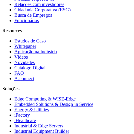
Relações com investidores
Cidadania Corporativa (ESG)
Busca de Empregos
Funcionários
Resources
Estudos de Caso
Whitepaper
Aplicação na Indústria
Vídeos
Novidades
Catálogo Digital
FAQ
A-connect
Soluções
Edge Computing & WISE-Edge
Embedded Solutions & Design-in Service
Energy & Utilities
iFactory
iHealthcare
Industrial & Edge Servers
Industrial Equipment Builder