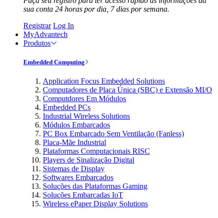
Faça seu registro para ter acesso rápido às informações da
sua conta 24 horas por dia, 7 dias por semana.
Registrar
Log In
MyAdvantech
Produtos
Embedded Computing
Application Focus Embedded Solutions
Computadores de Placa Única (SBC) e Extensão MI/O
Computdores Em Módulos
Embedded PCs
Industrial Wireless Solutions
Módulos Embarcados
PC Box Embarcado Sem Ventilação (Fanless)
Placa-Mãe Industrial
Plataformas Computacionais RISC
Players de Sinalização Digital
Sistemas de Display
Softwares Embarcados
Soluções das Plataformas Gaming
Soluções Embarcadas IoT
Wireless ePaper Display Solutions