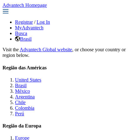
Advantech Homepage
Registrar
/
Log In
MyAdvantech
Busca
Brasil
Visit the
Advantech Global website
, or choose your country or
region below.
Região das Américas
United States
Brasil
México
Argentina
Chile
Colombia
Perú
Região da Europa
Europe