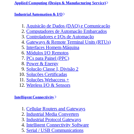
Applied Computing (Design & Manufacturing Service)
Industrial Automation & I/O
Aquisição de Dados (DAQ) e Comunicação
Computadores de Automação Embarcados
Controladores e I/Os de Automação
Gateways & Remote Terminal Units (RTUs)
Interfaces Homem-Máquina
Módulos I/O Remotos
PCs para Painel (PPC)
Power & Energy
Solução Classe I, Divisão 2
Soluções Certificadas
Soluções Webaccess +
Wireless I/O & Sensors
Intelligent Connectivity
Cellular Routers and Gateways
Industrial Media Converters
Industrial Protocol Gateways
Intelligent Connectivity Software
Serial / USB Communications