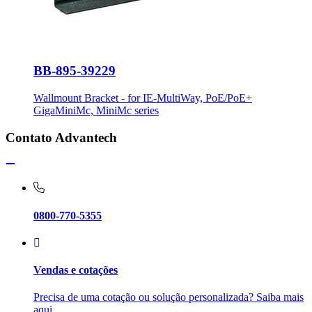
BB-895-39229
Wallmount Bracket - for IE-MultiWay, PoE/PoE+
GigaMiniMc, MiniMc series
Contato Advantech
0800-770-5355
Vendas e cotações
Precisa de uma cotação ou solução personalizada? Saiba mais
aqui.