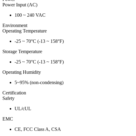
Power Input (AC)
100 ~ 240 VAC
Environment
Operating Temperature
-25 ~ 70°C (-13 ~ 158°F)
Storage Temperature
-25 ~ 70°C (-13 ~ 158°F)
Operating Humidity
5~95% (non-condensing)
Certification
Safety
UL/cUL
EMC
CE, FCC Class A, CSA