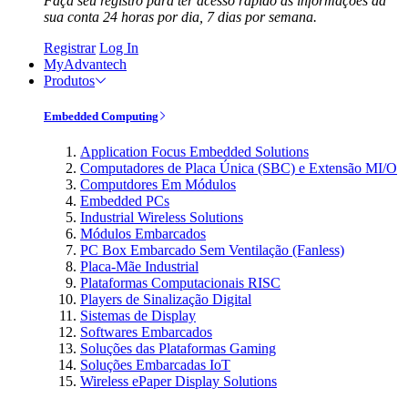
Faça seu registro para ter acesso rápido às informações da
sua conta 24 horas por dia, 7 dias por semana.
Registrar
Log In
MyAdvantech
Produtos
Embedded Computing
Application Focus Embedded Solutions
Computadores de Placa Única (SBC) e Extensão MI/O
Computdores Em Módulos
Embedded PCs
Industrial Wireless Solutions
Módulos Embarcados
PC Box Embarcado Sem Ventilação (Fanless)
Placa-Mãe Industrial
Plataformas Computacionais RISC
Players de Sinalização Digital
Sistemas de Display
Softwares Embarcados
Soluções das Plataformas Gaming
Soluções Embarcadas IoT
Wireless ePaper Display Solutions