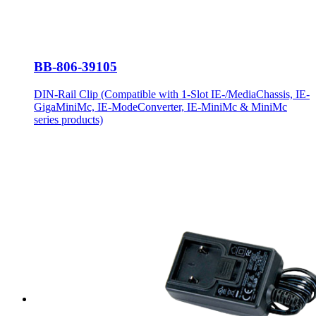
BB-806-39105
DIN-Rail Clip (Compatible with 1-Slot IE-/MediaChassis, IE-
GigaMiniMc, IE-ModeConverter, IE-MiniMc & MiniMc
series products)