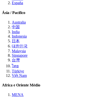
España
Ásia / Pacífico
Australia
中国
India
Indonesia
日本
대한민국
Malaysia
Singapore
台灣
ไทย
Türkiye
Việt Nam
Africa e Oriente Médio
MENA