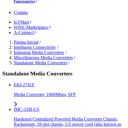
Funcionários
Contato
IoTMart
WISE-Marketplace
A-Connect
Página Inicial
/
Intelligent Connectivity
/
Industrial Media Converters
/
Miscellaneous Media Converters
/
Standalone Media Converters
/
Standalone Media Converters
EKI-2741F
Media Converter, 1000Mbps, SFP
IMC-318I-US
Hardened Centralized Powered Media Converter Chassis,
Rackmount, 18-slot chassis, US power cord (also known as