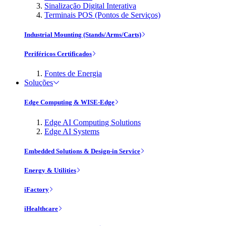
Sinalização Digital Interativa
Terminais POS (Pontos de Serviços)
Industrial Mounting (Stands/Arms/Carts)
Periféricos Certificados
Fontes de Energia
Soluções
Edge Computing & WISE-Edge
Edge AI Computing Solutions
Edge AI Systems
Embedded Solutions & Design-in Service
Energy & Utilities
iFactory
iHealthcare