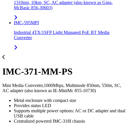
1310nm, 10km, SC, AC adapter (also known as Giga-
McBasic 856-30603)
IMC-595MPI
Industrial 4TX/1SFP Light Managed PoE BT Media
Converter
IMC-371-MM-PS
Mini Media Converter,1000Mbps, Multimode 850nm, 550m, SC,
AC adapter (also known as IE-MiniMc 855-10730)
Metal enclosure with compact size
Provides status LED
Supports multiple power options: AC or DC adapter and dual
USB cable
Centralized powered IMC-318I chassis