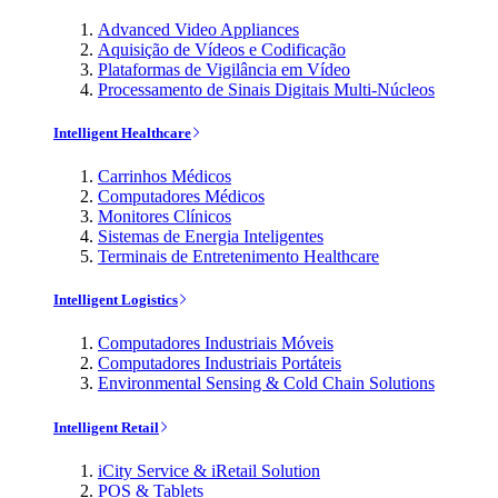
Advanced Video Appliances
Aquisição de Vídeos e Codificação
Plataformas de Vigilância em Vídeo
Processamento de Sinais Digitais Multi-Núcleos
Intelligent Healthcare
Carrinhos Médicos
Computadores Médicos
Monitores Clínicos
Sistemas de Energia Inteligentes
Terminais de Entretenimento Healthcare
Intelligent Logistics
Computadores Industriais Móveis
Computadores Industriais Portáteis
Environmental Sensing & Cold Chain Solutions
Intelligent Retail
iCity Service & iRetail Solution
POS & Tablets