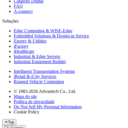
Catálogo Digital
FAQ
A-connect
Soluções
Edge Computing & WISE-Edge
Embedded Solutions & Design-in Service
Energy & Utilities
iFactory
iHealthcare
Industrial & Edge Servers
Industrial Equipment Builder
Intelligent Transportation Systems
iRetail & iCity Services
Rugged Vehicle Computing
© 1983-2026 Advantech Co., Ltd.
Mapa do site
Política de privacidade
Do Not Sell My Personal Information
Cookie Policy
Top