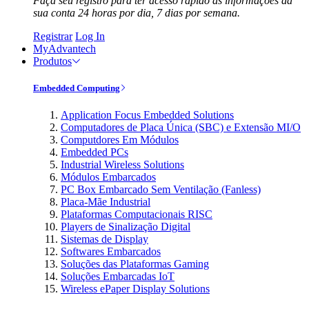
Faça seu registro para ter acesso rápido às informações da
sua conta 24 horas por dia, 7 dias por semana.
Registrar
Log In
MyAdvantech
Produtos
Embedded Computing
Application Focus Embedded Solutions
Computadores de Placa Única (SBC) e Extensão MI/O
Computdores Em Módulos
Embedded PCs
Industrial Wireless Solutions
Módulos Embarcados
PC Box Embarcado Sem Ventilação (Fanless)
Placa-Mãe Industrial
Plataformas Computacionais RISC
Players de Sinalização Digital
Sistemas de Display
Softwares Embarcados
Soluções das Plataformas Gaming
Soluções Embarcadas IoT
Wireless ePaper Display Solutions