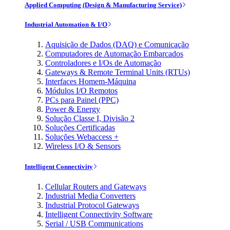
Applied Computing (Design & Manufacturing Service)
Industrial Automation & I/O
Aquisição de Dados (DAQ) e Comunicação
Computadores de Automação Embarcados
Controladores e I/Os de Automação
Gateways & Remote Terminal Units (RTUs)
Interfaces Homem-Máquina
Módulos I/O Remotos
PCs para Painel (PPC)
Power & Energy
Solução Classe I, Divisão 2
Soluções Certificadas
Soluções Webaccess +
Wireless I/O & Sensors
Intelligent Connectivity
Cellular Routers and Gateways
Industrial Media Converters
Industrial Protocol Gateways
Intelligent Connectivity Software
Serial / USB Communications