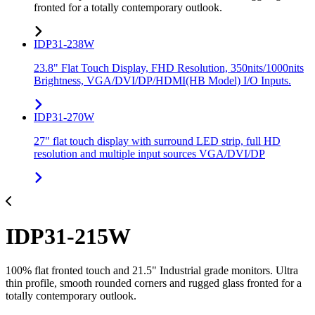
fronted for a totally contemporary outlook.
IDP31-238W
23.8" Flat Touch Display, FHD Resolution, 350nits/1000nits
Brightness, VGA/DVI/DP/HDMI(HB Model) I/O Inputs.
IDP31-270W
27" flat touch display with surround LED strip, full HD
resolution and multiple input sources VGA/DVI/DP
IDP31-215W
100% flat fronted touch and 21.5" Industrial grade monitors. Ultra
thin profile, smooth rounded corners and rugged glass fronted for a
totally contemporary outlook.