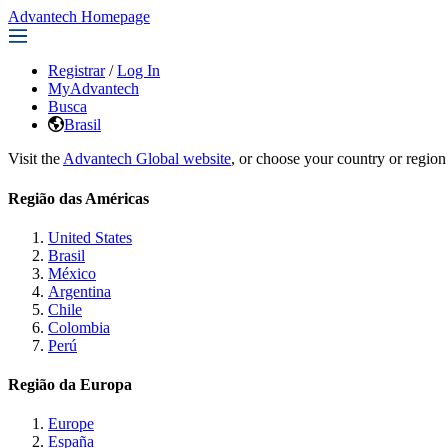
Advantech Homepage
Registrar
/
Log In
MyAdvantech
Busca
Brasil
Visit the
Advantech Global website
, or choose your country or region
Região das Américas
United States
Brasil
México
Argentina
Chile
Colombia
Perú
Região da Europa
Europe
España