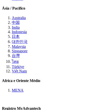
Ásia / Pacífico
Australia
中国
India
Indonesia
日本
대한민국
Malaysia
Singapore
台灣
ไทย
Türkiye
Việt Nam
Africa e Oriente Médio
MENA
Registro MyAdvantech