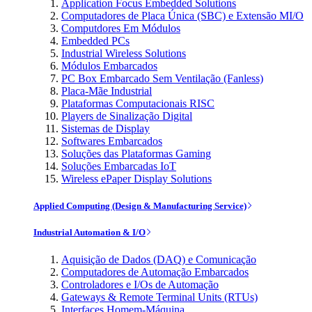
Application Focus Embedded Solutions
Computadores de Placa Única (SBC) e Extensão MI/O
Computdores Em Módulos
Embedded PCs
Industrial Wireless Solutions
Módulos Embarcados
PC Box Embarcado Sem Ventilação (Fanless)
Placa-Mãe Industrial
Plataformas Computacionais RISC
Players de Sinalização Digital
Sistemas de Display
Softwares Embarcados
Soluções das Plataformas Gaming
Soluções Embarcadas IoT
Wireless ePaper Display Solutions
Applied Computing (Design & Manufacturing Service)
Industrial Automation & I/O
Aquisição de Dados (DAQ) e Comunicação
Computadores de Automação Embarcados
Controladores e I/Os de Automação
Gateways & Remote Terminal Units (RTUs)
Interfaces Homem-Máquina