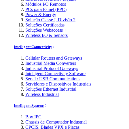
Módulos I/O Remotos
PCs para Painel (PPC)
Power & Energy
Solução Classe I, Divisão 2
Soluções Certificadas
Soluções Webaccess +
Wireless I/O & Sensors
Intelligent Connectivity
Cellular Routers and Gateways
Industrial Media Converters
Industrial Protocol Gateways
Intelligent Connectivity Software
Serial / USB Communications
Servidores e Dispositivos Industriais
Soluções Ethernet Industrial
Wireless Industrial
Intelligent Systems
Box IPC
Chassis de Computador Industrial
CPCIS, Blades VPX e Placas