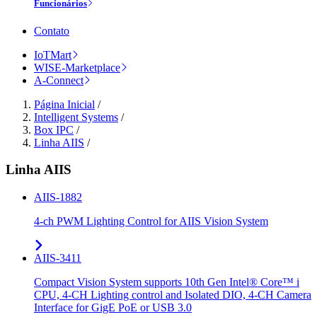
Funcionários
Contato
IoTMart
WISE-Marketplace
A-Connect
Página Inicial
/
Intelligent Systems
/
Box IPC
/
Linha AIIS
/
Linha AIIS
AIIS-1882
4-ch PWM Lighting Control for AIIS Vision System
AIIS-3411
Compact Vision System supports 10th Gen Intel® Core™ i
CPU, 4-CH Lighting control and Isolated DIO, 4-CH Camera
Interface for GigE PoE or USB 3.0