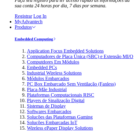
Faça seu registro para ter acesso rápido às informações da
sua conta 24 horas por dia, 7 dias por semana.
Registrar
Log In
MyAdvantech
Produtos
Embedded Computing
Application Focus Embedded Solutions
Computadores de Placa Única (SBC) e Extensão MI/O
Computdores Em Módulos
Embedded PCs
Industrial Wireless Solutions
Módulos Embarcados
PC Box Embarcado Sem Ventilação (Fanless)
Placa-Mãe Industrial
Plataformas Computacionais RISC
Players de Sinalização Digital
Sistemas de Display
Softwares Embarcados
Soluções das Plataformas Gaming
Soluções Embarcadas IoT
Wireless ePaper Display Solutions