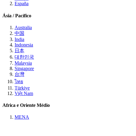
España
Ásia / Pacífico
Australia
中国
India
Indonesia
日本
대한민국
Malaysia
Singapore
台灣
ไทย
Türkiye
Việt Nam
Africa e Oriente Médio
MENA