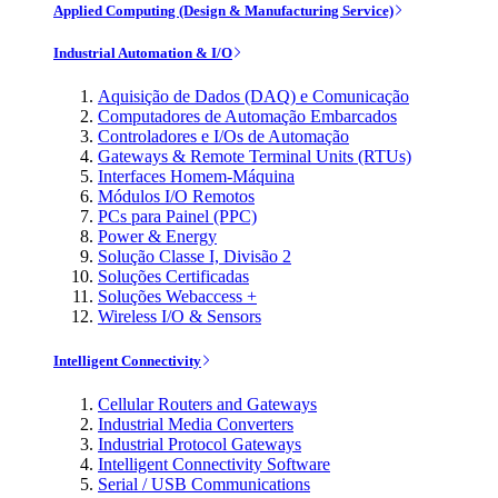
Applied Computing (Design & Manufacturing Service)
Industrial Automation & I/O
Aquisição de Dados (DAQ) e Comunicação
Computadores de Automação Embarcados
Controladores e I/Os de Automação
Gateways & Remote Terminal Units (RTUs)
Interfaces Homem-Máquina
Módulos I/O Remotos
PCs para Painel (PPC)
Power & Energy
Solução Classe I, Divisão 2
Soluções Certificadas
Soluções Webaccess +
Wireless I/O & Sensors
Intelligent Connectivity
Cellular Routers and Gateways
Industrial Media Converters
Industrial Protocol Gateways
Intelligent Connectivity Software
Serial / USB Communications