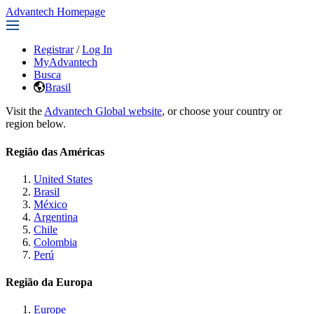
Advantech Homepage
Registrar
/
Log In
MyAdvantech
Busca
Brasil
Visit the
Advantech Global website
, or choose your country or
region below.
Região das Américas
United States
Brasil
México
Argentina
Chile
Colombia
Perú
Região da Europa
Europe