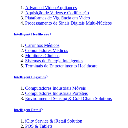
Advanced Video Appliances
Aquisição de Vídeos e Codificação
Plataformas de Vigilância em Vídeo
Processamento de Sinais Digitais Multi-Núcleos
Intelligent Healthcare
Carrinhos Médicos
Computadores Médicos
Monitores Clínicos
Sistemas de Energia Inteligentes
Terminais de Entretenimento Healthcare
Intelligent Logistics
Computadores Industriais Móveis
Computadores Industriais Portáteis
Environmental Sensing & Cold Chain Solutions
Intelligent Retail
iCity Service & iRetail Solution
POS & Tablets