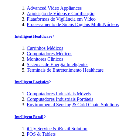
Advanced Video Appliances
Aquisição de Vídeos e Codificação
Plataformas de Vigilância em Vídeo
Processamento de Sinais Digitais Multi-Núcleos
Intelligent Healthcare
Carrinhos Médicos
Computadores Médicos
Monitores Clínicos
Sistemas de Energia Inteligentes
Terminais de Entretenimento Healthcare
Intelligent Logistics
Computadores Industriais Móveis
Computadores Industriais Portáteis
Environmental Sensing & Cold Chain Solutions
Intelligent Retail
iCity Service & iRetail Solution
POS & Tablets