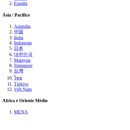
España
Ásia / Pacífico
Australia
中国
India
Indonesia
日本
대한민국
Malaysia
Singapore
台灣
ไทย
Türkiye
Việt Nam
Africa e Oriente Médio
MENA