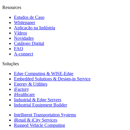
Resources
Estudos de Caso
Whitepaper
Aplicação na Indústria
Vídeos
Novidades
Catálogo Digital
FAQ
A-connect
Soluções
Edge Computing & WISE-Edge
Embedded Solutions & Design-in Service
Energy & Utilities
iFactory
iHealthcare
Industrial & Edge Servers
Industrial Equipment Builder
Intelligent Transportation Systems
iRetail & iCity Services
Rugged Vehicle Computing