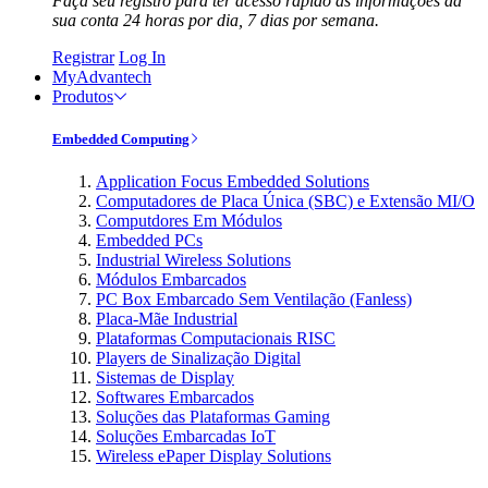
Faça seu registro para ter acesso rápido às informações da
sua conta 24 horas por dia, 7 dias por semana.
Registrar
Log In
MyAdvantech
Produtos
Embedded Computing
Application Focus Embedded Solutions
Computadores de Placa Única (SBC) e Extensão MI/O
Computdores Em Módulos
Embedded PCs
Industrial Wireless Solutions
Módulos Embarcados
PC Box Embarcado Sem Ventilação (Fanless)
Placa-Mãe Industrial
Plataformas Computacionais RISC
Players de Sinalização Digital
Sistemas de Display
Softwares Embarcados
Soluções das Plataformas Gaming
Soluções Embarcadas IoT
Wireless ePaper Display Solutions