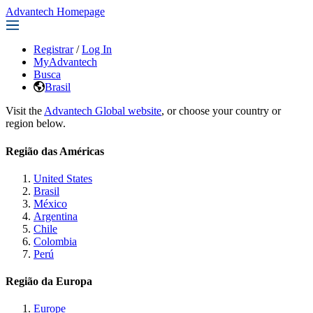
Advantech Homepage
Registrar
/
Log In
MyAdvantech
Busca
Brasil
Visit the
Advantech Global website
, or choose your country or
region below.
Região das Américas
United States
Brasil
México
Argentina
Chile
Colombia
Perú
Região da Europa
Europe