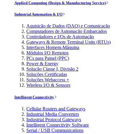
Applied Computing (Design & Manufacturing Service)
Industrial Automation & I/O
Aquisição de Dados (DAQ) e Comunicação
Computadores de Automação Embarcados
Controladores e I/Os de Automação
Gateways & Remote Terminal Units (RTUs)
Interfaces Homem-Máquina
Módulos I/O Remotos
PCs para Painel (PPC)
Power & Energy
Solução Classe I, Divisão 2
Soluções Certificadas
Soluções Webaccess +
Wireless I/O & Sensors
Intelligent Connectivity
Cellular Routers and Gateways
Industrial Media Converters
Industrial Protocol Gateways
Intelligent Connectivity Software
Serial / USB Communications