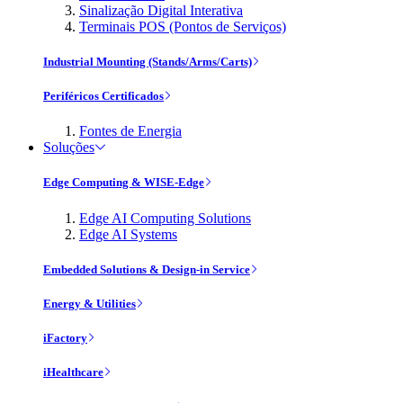
Sinalização Digital Interativa
Terminais POS (Pontos de Serviços)
Industrial Mounting (Stands/Arms/Carts)
Periféricos Certificados
Fontes de Energia
Soluções
Edge Computing & WISE-Edge
Edge AI Computing Solutions
Edge AI Systems
Embedded Solutions & Design-in Service
Energy & Utilities
iFactory
iHealthcare