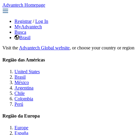
Advantech Homepage
Registrar
/
Log In
MyAdvantech
Busca
Brasil
Visit the
Advantech Global website
, or choose your country or region
Região das Américas
United States
Brasil
México
Argentina
Chile
Colombia
Perú
Região da Europa
Europe
España