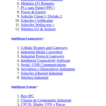
Módulos I/O Remotos
PCs para Painel (PPC)
Power & Energy
Solução Classe I, Divisão 2
Soluções Certificadas
Soluções Webaccess +
Wireless I/O & Sensors
Intelligent Connectivity
Cellular Routers and Gateways
Industrial Media Converters
Industrial Protocol Gateways
Intelligent Connectivity Software
Serial / USB Communications
Servidores e Dispositivos Industriais
Soluções Ethernet Industrial
Wireless Industrial
Intelligent Systems
Box IPC
Chassis de Computador Industrial
CPCIS, Blades VPX e Placas