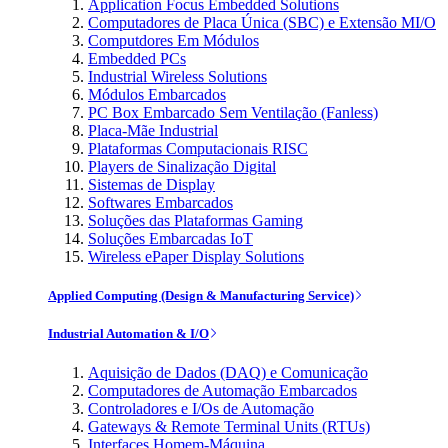
Application Focus Embedded Solutions
Computadores de Placa Única (SBC) e Extensão MI/O
Computdores Em Módulos
Embedded PCs
Industrial Wireless Solutions
Módulos Embarcados
PC Box Embarcado Sem Ventilação (Fanless)
Placa-Mãe Industrial
Plataformas Computacionais RISC
Players de Sinalização Digital
Sistemas de Display
Softwares Embarcados
Soluções das Plataformas Gaming
Soluções Embarcadas IoT
Wireless ePaper Display Solutions
Applied Computing (Design & Manufacturing Service)
Industrial Automation & I/O
Aquisição de Dados (DAQ) e Comunicação
Computadores de Automação Embarcados
Controladores e I/Os de Automação
Gateways & Remote Terminal Units (RTUs)
Interfaces Homem-Máquina