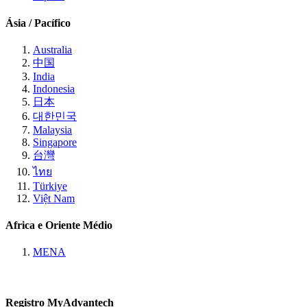
Ásia / Pacífico
Australia
中国
India
Indonesia
日本
대한민국
Malaysia
Singapore
台灣
ไทย
Türkiye
Việt Nam
Africa e Oriente Médio
MENA
Registro MyAdvantech