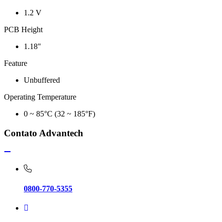
1.2 V
PCB Height
1.18"
Feature
Unbuffered
Operating Temperature
0 ~ 85°C (32 ~ 185°F)
Contato Advantech
0800-770-5355