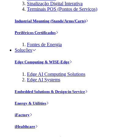
Sinalização Digital Interativa
Terminais POS (Pontos de Serviços)
Industrial Mounting (Stands/Arms/Carts)
Periféricos Certificados
Fontes de Energia
Soluções
Edge Computing & WISE-Edge
Edge AI Computing Solutions
Edge AI Systems
Embedded Solutions & Design-in Service
Energy & Utilities
iFactory
iHealthcare