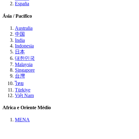
España
Ásia / Pacífico
Australia
中国
India
Indonesia
日本
대한민국
Malaysia
Singapore
台灣
ไทย
Türkiye
Việt Nam
Africa e Oriente Médio
MENA