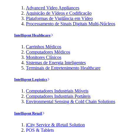
Advanced Video Appliances
Aquisição de Vídeos e Codificação
Plataformas de Vigilância em Vídeo
Processamento de Sinais Digitais Multi-Núcleos
Intelligent Healthcare
Carrinhos Médicos
Computadores Médicos
Monitores Clínicos
Sistemas de Energia Inteligentes
Terminais de Entretenimento Healthcare
Intelligent Logistics
Computadores Industriais Móveis
Computadores Industriais Portáteis
Environmental Sensing & Cold Chain Solutions
Intelligent Retail
iCity Service & iRetail Solution
POS & Tablets