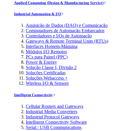
Applied Computing (Design & Manufacturing Service)
Industrial Automation & I/O
Aquisição de Dados (DAQ) e Comunicação
Computadores de Automação Embarcados
Controladores e I/Os de Automação
Gateways & Remote Terminal Units (RTUs)
Interfaces Homem-Máquina
Módulos I/O Remotos
PCs para Painel (PPC)
Power & Energy
Solução Classe I, Divisão 2
Soluções Certificadas
Soluções Webaccess +
Wireless I/O & Sensors
Intelligent Connectivity
Cellular Routers and Gateways
Industrial Media Converters
Industrial Protocol Gateways
Intelligent Connectivity Software
Serial / USB Communications