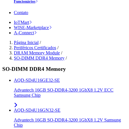
Funcionários
Contato
IoTMart
WISE-Marketplace
A-Connect
Página Inicial
/
Periféricos Certificados
/
DRAM Memory Module
/
SO-DIMM DDR4 Memory
/
SO-DIMM DDR4 Memory
AQD-SD4U16GE32-SE
Advantech 16GB SO-DDR4-3200 1GbX8 1.2V ECC
Samsung Chip
AQD-SD4U16GN32-SE
Advantech 16GB SO-DDR4-3200 1GbX8 1.2V Samsung
Chip