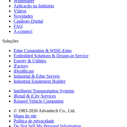
Whitepaper
Aplicação na Indústria
Vídeos
Novidades
Catálogo Digital
FAQ
A-connect
Soluções
Edge Computing & WISE-Edge
Embedded Solutions & Design-in Service
Energy & Utilities
iFactory
iHealthcare
Industrial & Edge Servers
Industrial Equipment Builder
Intelligent Transportation Systems
iRetail & iCity Services
Rugged Vehicle Computing
© 1983-2026 Advantech Co., Ltd.
Mapa do site
Política de privacidade
Do Not Sell My Personal Information