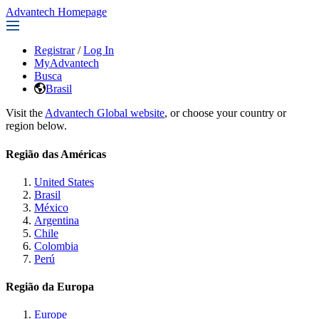
Advantech Homepage
Registrar
/
Log In
MyAdvantech
Busca
Brasil
Visit the
Advantech Global website
, or choose your country or
region below.
Região das Américas
United States
Brasil
México
Argentina
Chile
Colombia
Perú
Região da Europa
Europe