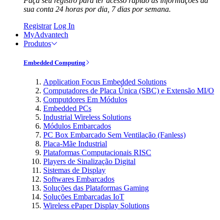
Faça seu registro para ter acesso rápido às informações da
sua conta 24 horas por dia, 7 dias por semana.
Registrar
Log In
MyAdvantech
Produtos
Embedded Computing
Application Focus Embedded Solutions
Computadores de Placa Única (SBC) e Extensão MI/O
Computdores Em Módulos
Embedded PCs
Industrial Wireless Solutions
Módulos Embarcados
PC Box Embarcado Sem Ventilação (Fanless)
Placa-Mãe Industrial
Plataformas Computacionais RISC
Players de Sinalização Digital
Sistemas de Display
Softwares Embarcados
Soluções das Plataformas Gaming
Soluções Embarcadas IoT
Wireless ePaper Display Solutions