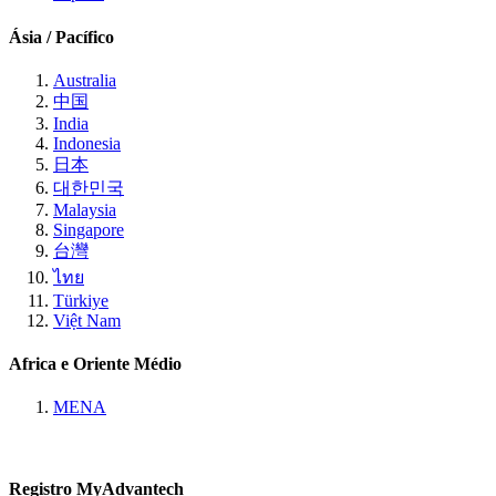
Ásia / Pacífico
Australia
中国
India
Indonesia
日本
대한민국
Malaysia
Singapore
台灣
ไทย
Türkiye
Việt Nam
Africa e Oriente Médio
MENA
Registro MyAdvantech