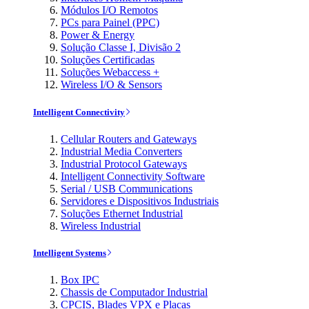
Módulos I/O Remotos
PCs para Painel (PPC)
Power & Energy
Solução Classe I, Divisão 2
Soluções Certificadas
Soluções Webaccess +
Wireless I/O & Sensors
Intelligent Connectivity
Cellular Routers and Gateways
Industrial Media Converters
Industrial Protocol Gateways
Intelligent Connectivity Software
Serial / USB Communications
Servidores e Dispositivos Industriais
Soluções Ethernet Industrial
Wireless Industrial
Intelligent Systems
Box IPC
Chassis de Computador Industrial
CPCIS, Blades VPX e Placas