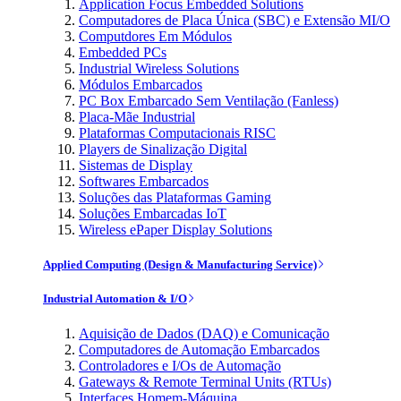
Application Focus Embedded Solutions
Computadores de Placa Única (SBC) e Extensão MI/O
Computdores Em Módulos
Embedded PCs
Industrial Wireless Solutions
Módulos Embarcados
PC Box Embarcado Sem Ventilação (Fanless)
Placa-Mãe Industrial
Plataformas Computacionais RISC
Players de Sinalização Digital
Sistemas de Display
Softwares Embarcados
Soluções das Plataformas Gaming
Soluções Embarcadas IoT
Wireless ePaper Display Solutions
Applied Computing (Design & Manufacturing Service)
Industrial Automation & I/O
Aquisição de Dados (DAQ) e Comunicação
Computadores de Automação Embarcados
Controladores e I/Os de Automação
Gateways & Remote Terminal Units (RTUs)
Interfaces Homem-Máquina