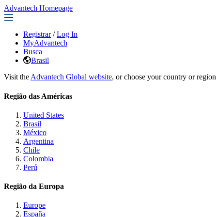
Advantech Homepage
Registrar
/
Log In
MyAdvantech
Busca
Brasil
Visit the
Advantech Global website
, or choose your country or region
Região das Américas
United States
Brasil
México
Argentina
Chile
Colombia
Perú
Região da Europa
Europe
España