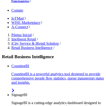
Funcionários
Contato
IoTMart
WISE-Marketplace
A-Connect
Página Inicial
/
Intelligent Retail
/
iCity Service & iRetail Solution
/
Retail Business Intelligence
/
Retail Business Intelligence
CountingBI
CountingBI is a powerful analytics tool designed to provide
comprehensive people flow statistics, queue managemet status
and insights.
SignageBI
SignageBI is a cutting-edge analytics dashboard designed to