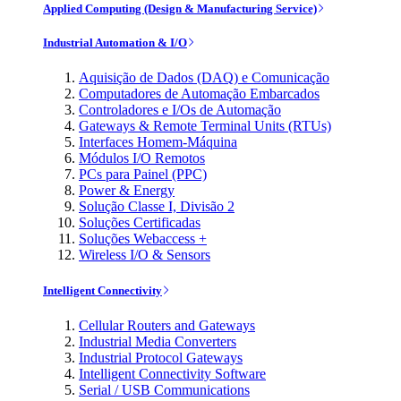
Applied Computing (Design & Manufacturing Service)
Industrial Automation & I/O
Aquisição de Dados (DAQ) e Comunicação
Computadores de Automação Embarcados
Controladores e I/Os de Automação
Gateways & Remote Terminal Units (RTUs)
Interfaces Homem-Máquina
Módulos I/O Remotos
PCs para Painel (PPC)
Power & Energy
Solução Classe I, Divisão 2
Soluções Certificadas
Soluções Webaccess +
Wireless I/O & Sensors
Intelligent Connectivity
Cellular Routers and Gateways
Industrial Media Converters
Industrial Protocol Gateways
Intelligent Connectivity Software
Serial / USB Communications