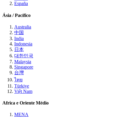
España
Ásia / Pacífico
Australia
中国
India
Indonesia
日本
대한민국
Malaysia
Singapore
台灣
ไทย
Türkiye
Việt Nam
Africa e Oriente Médio
MENA