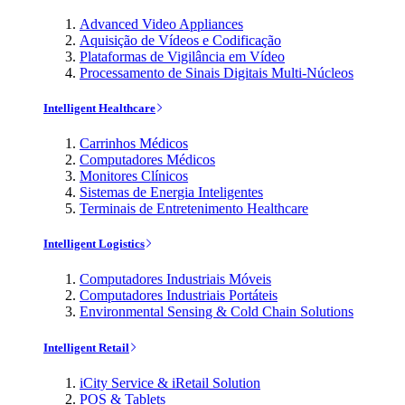
Advanced Video Appliances
Aquisição de Vídeos e Codificação
Plataformas de Vigilância em Vídeo
Processamento de Sinais Digitais Multi-Núcleos
Intelligent Healthcare
Carrinhos Médicos
Computadores Médicos
Monitores Clínicos
Sistemas de Energia Inteligentes
Terminais de Entretenimento Healthcare
Intelligent Logistics
Computadores Industriais Móveis
Computadores Industriais Portáteis
Environmental Sensing & Cold Chain Solutions
Intelligent Retail
iCity Service & iRetail Solution
POS & Tablets