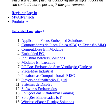
Faça seu registro para ter acesso rápido às informações da
sua conta 24 horas por dia, 7 dias por semana.
Registrar
Log In
MyAdvantech
Produtos
Embedded Computing
Application Focus Embedded Solutions
Computadores de Placa Única (SBC) e Extensão MI/O
Computdores Em Módulos
Embedded PCs
Industrial Wireless Solutions
Módulos Embarcados
PC Box Embarcado Sem Ventilação (Fanless)
Placa-Mãe Industrial
Plataformas Computacionais RISC
Players de Sinalização Digital
Sistemas de Display
Softwares Embarcados
Soluções das Plataformas Gaming
Soluções Embarcadas IoT
Wireless ePaper Display Solutions