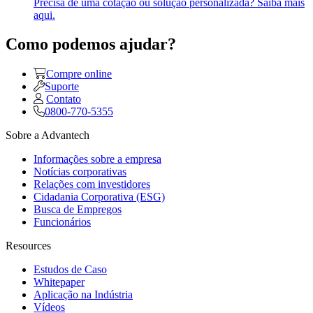
Precisa de uma cotação ou solução personalizada? Saiba mais
aqui.
Como podemos ajudar?
Compre online
Suporte
Contato
0800-770-5355
Sobre a Advantech
Informações sobre a empresa
Notícias corporativas
Relações com investidores
Cidadania Corporativa (ESG)
Busca de Empregos
Funcionários
Resources
Estudos de Caso
Whitepaper
Aplicação na Indústria
Vídeos