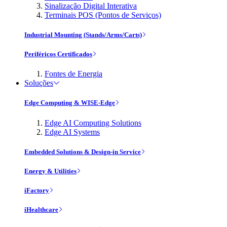
Sinalização Digital Interativa
Terminais POS (Pontos de Serviços)
Industrial Mounting (Stands/Arms/Carts)
Periféricos Certificados
Fontes de Energia
Soluções
Edge Computing & WISE-Edge
Edge AI Computing Solutions
Edge AI Systems
Embedded Solutions & Design-in Service
Energy & Utilities
iFactory
iHealthcare