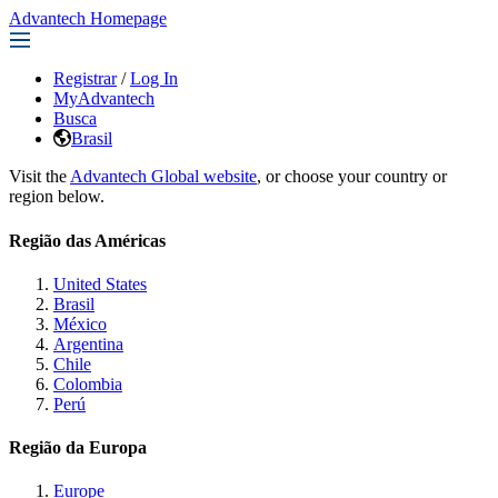
Advantech Homepage
Registrar
/
Log In
MyAdvantech
Busca
Brasil
Visit the
Advantech Global website
, or choose your country or
region below.
Região das Américas
United States
Brasil
México
Argentina
Chile
Colombia
Perú
Região da Europa
Europe