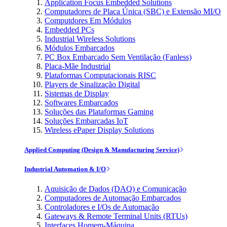
Application Focus Embedded Solutions
Computadores de Placa Única (SBC) e Extensão MI/O
Computdores Em Módulos
Embedded PCs
Industrial Wireless Solutions
Módulos Embarcados
PC Box Embarcado Sem Ventilação (Fanless)
Placa-Mãe Industrial
Plataformas Computacionais RISC
Players de Sinalização Digital
Sistemas de Display
Softwares Embarcados
Soluções das Plataformas Gaming
Soluções Embarcadas IoT
Wireless ePaper Display Solutions
Applied Computing (Design & Manufacturing Service)
Industrial Automation & I/O
Aquisição de Dados (DAQ) e Comunicação
Computadores de Automação Embarcados
Controladores e I/Os de Automação
Gateways & Remote Terminal Units (RTUs)
Interfaces Homem-Máquina