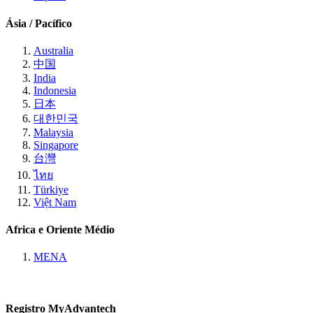
Ásia / Pacífico
Australia
中国
India
Indonesia
日本
대한민국
Malaysia
Singapore
台灣
ไทย
Türkiye
Việt Nam
Africa e Oriente Médio
MENA
Registro MyAdvantech