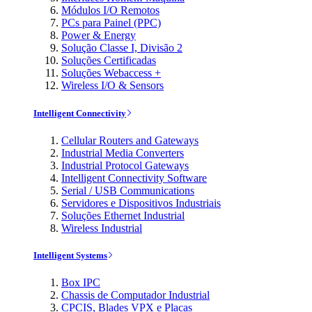
Módulos I/O Remotos
PCs para Painel (PPC)
Power & Energy
Solução Classe I, Divisão 2
Soluções Certificadas
Soluções Webaccess +
Wireless I/O & Sensors
Intelligent Connectivity
Cellular Routers and Gateways
Industrial Media Converters
Industrial Protocol Gateways
Intelligent Connectivity Software
Serial / USB Communications
Servidores e Dispositivos Industriais
Soluções Ethernet Industrial
Wireless Industrial
Intelligent Systems
Box IPC
Chassis de Computador Industrial
CPCIS, Blades VPX e Placas