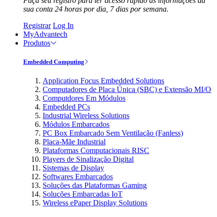
Faça seu registro para ter acesso rápido às informações da
sua conta 24 horas por dia, 7 dias por semana.
Registrar
Log In
MyAdvantech
Produtos
Embedded Computing
Application Focus Embedded Solutions
Computadores de Placa Única (SBC) e Extensão MI/O
Computdores Em Módulos
Embedded PCs
Industrial Wireless Solutions
Módulos Embarcados
PC Box Embarcado Sem Ventilação (Fanless)
Placa-Mãe Industrial
Plataformas Computacionais RISC
Players de Sinalização Digital
Sistemas de Display
Softwares Embarcados
Soluções das Plataformas Gaming
Soluções Embarcadas IoT
Wireless ePaper Display Solutions