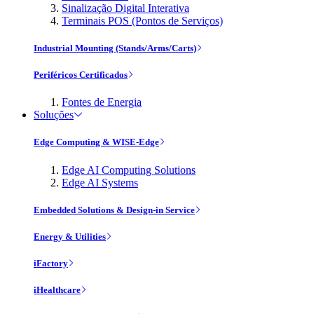
Sinalização Digital Interativa
Terminais POS (Pontos de Serviços)
Industrial Mounting (Stands/Arms/Carts)
Periféricos Certificados
Fontes de Energia
Soluções
Edge Computing & WISE-Edge
Edge AI Computing Solutions
Edge AI Systems
Embedded Solutions & Design-in Service
Energy & Utilities
iFactory
iHealthcare