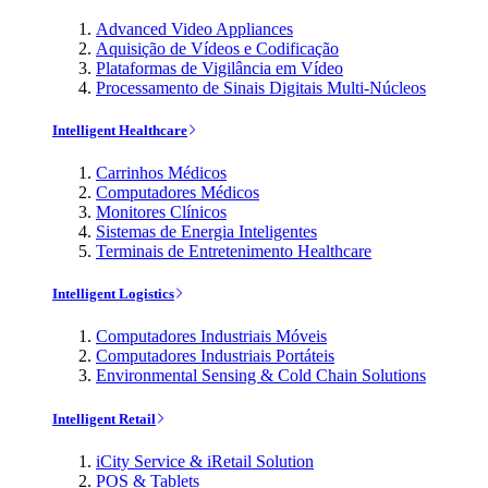
Advanced Video Appliances
Aquisição de Vídeos e Codificação
Plataformas de Vigilância em Vídeo
Processamento de Sinais Digitais Multi-Núcleos
Intelligent Healthcare
Carrinhos Médicos
Computadores Médicos
Monitores Clínicos
Sistemas de Energia Inteligentes
Terminais de Entretenimento Healthcare
Intelligent Logistics
Computadores Industriais Móveis
Computadores Industriais Portáteis
Environmental Sensing & Cold Chain Solutions
Intelligent Retail
iCity Service & iRetail Solution
POS & Tablets