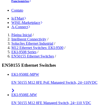
Funcionários
Contato
IoTMart
WISE-Marketplace
A-Connect
Página Inicial
/
Intelligent Connectivity
/
Soluções Ethernet Industrial
/
M12 Ethernet Switches: EKI-9500
/
EKI-9508 Series
/
EN50155 Ethernet Switches
/
EN50155 Ethernet Switches
EKI-9508E-MPW
EN 50155 M12 8FE PoE Managed Switch, 24~110VDC
EKI-9508E-MW
EN 50155 M12 8FE Managed Switch, 24~110 VDC