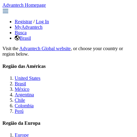
Advantech Homepage
Registrar
/
Log In
MyAdvantech
Busca
Brasil
Visit the
Advantech Global website
, or choose your country or
region below.
Região das Américas
United States
Brasil
México
Argentina
Chile
Colombia
Perú
Região da Europa
Europe