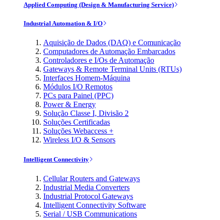
Applied Computing (Design & Manufacturing Service)
Industrial Automation & I/O
Aquisição de Dados (DAQ) e Comunicação
Computadores de Automação Embarcados
Controladores e I/Os de Automação
Gateways & Remote Terminal Units (RTUs)
Interfaces Homem-Máquina
Módulos I/O Remotos
PCs para Painel (PPC)
Power & Energy
Solução Classe I, Divisão 2
Soluções Certificadas
Soluções Webaccess +
Wireless I/O & Sensors
Intelligent Connectivity
Cellular Routers and Gateways
Industrial Media Converters
Industrial Protocol Gateways
Intelligent Connectivity Software
Serial / USB Communications