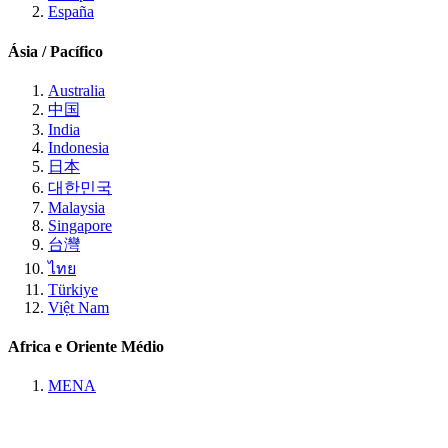
España
Ásia / Pacífico
Australia
中国
India
Indonesia
日本
대한민국
Malaysia
Singapore
台灣
ไทย
Türkiye
Việt Nam
Africa e Oriente Médio
MENA