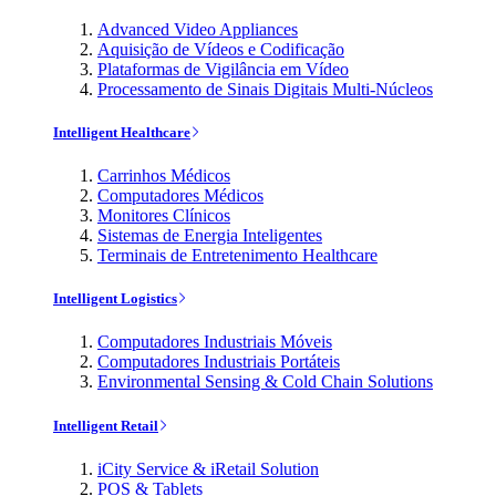
Advanced Video Appliances
Aquisição de Vídeos e Codificação
Plataformas de Vigilância em Vídeo
Processamento de Sinais Digitais Multi-Núcleos
Intelligent Healthcare
Carrinhos Médicos
Computadores Médicos
Monitores Clínicos
Sistemas de Energia Inteligentes
Terminais de Entretenimento Healthcare
Intelligent Logistics
Computadores Industriais Móveis
Computadores Industriais Portáteis
Environmental Sensing & Cold Chain Solutions
Intelligent Retail
iCity Service & iRetail Solution
POS & Tablets