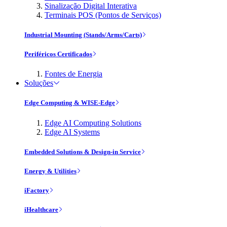
Sinalização Digital Interativa
Terminais POS (Pontos de Serviços)
Industrial Mounting (Stands/Arms/Carts)
Periféricos Certificados
Fontes de Energia
Soluções
Edge Computing & WISE-Edge
Edge AI Computing Solutions
Edge AI Systems
Embedded Solutions & Design-in Service
Energy & Utilities
iFactory
iHealthcare