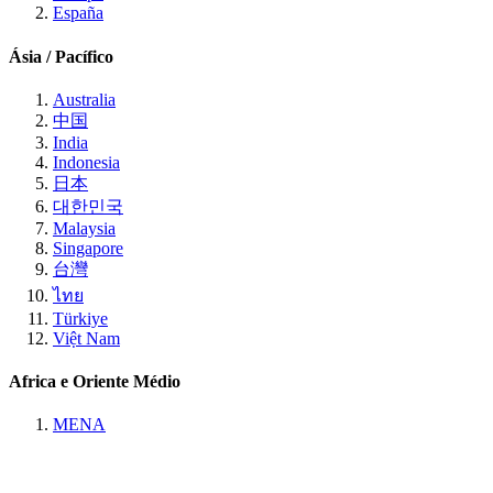
España
Ásia / Pacífico
Australia
中国
India
Indonesia
日本
대한민국
Malaysia
Singapore
台灣
ไทย
Türkiye
Việt Nam
Africa e Oriente Médio
MENA