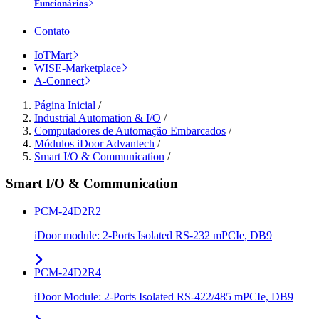
Funcionários
Contato
IoTMart
WISE-Marketplace
A-Connect
Página Inicial
/
Industrial Automation & I/O
/
Computadores de Automação Embarcados
/
Módulos iDoor Advantech
/
Smart I/O & Communication
/
Smart I/O & Communication
PCM-24D2R2
iDoor module: 2-Ports Isolated RS-232 mPCIe, DB9
PCM-24D2R4
iDoor Module: 2-Ports Isolated RS-422/485 mPCIe, DB9