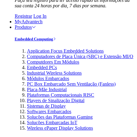
Faça seu registro para ter acesso rápido às informações da
sua conta 24 horas por dia, 7 dias por semana.
Registrar
Log In
MyAdvantech
Produtos
Embedded Computing
Application Focus Embedded Solutions
Computadores de Placa Única (SBC) e Extensão MI/O
Computdores Em Módulos
Embedded PCs
Industrial Wireless Solutions
Módulos Embarcados
PC Box Embarcado Sem Ventilação (Fanless)
Placa-Mãe Industrial
Plataformas Computacionais RISC
Players de Sinalização Digital
Sistemas de Display
Softwares Embarcados
Soluções das Plataformas Gaming
Soluções Embarcadas IoT
Wireless ePaper Display Solutions