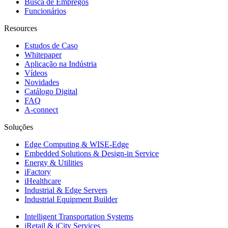
Busca de Empregos
Funcionários
Resources
Estudos de Caso
Whitepaper
Aplicação na Indústria
Vídeos
Novidades
Catálogo Digital
FAQ
A-connect
Soluções
Edge Computing & WISE-Edge
Embedded Solutions & Design-in Service
Energy & Utilities
iFactory
iHealthcare
Industrial & Edge Servers
Industrial Equipment Builder
Intelligent Transportation Systems
iRetail & iCity Services