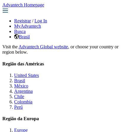
Advantech Homepage
Registrar
/
Log In
MyAdvantech
Busca
Brasil
Visit the
Advantech Global website
, or choose your country or
region below.
Região das Américas
United States
Brasil
México
Argentina
Chile
Colombia
Perú
Região da Europa
Europe