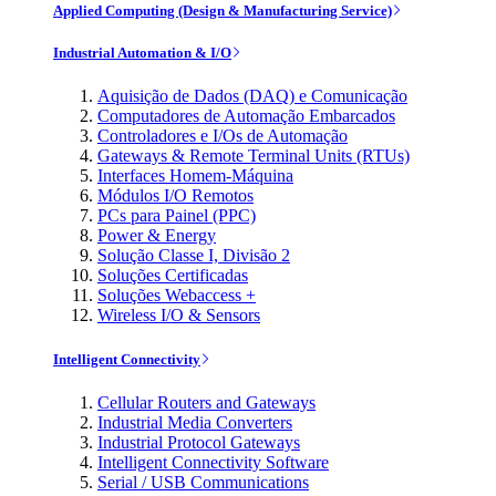
Applied Computing (Design & Manufacturing Service)
Industrial Automation & I/O
Aquisição de Dados (DAQ) e Comunicação
Computadores de Automação Embarcados
Controladores e I/Os de Automação
Gateways & Remote Terminal Units (RTUs)
Interfaces Homem-Máquina
Módulos I/O Remotos
PCs para Painel (PPC)
Power & Energy
Solução Classe I, Divisão 2
Soluções Certificadas
Soluções Webaccess +
Wireless I/O & Sensors
Intelligent Connectivity
Cellular Routers and Gateways
Industrial Media Converters
Industrial Protocol Gateways
Intelligent Connectivity Software
Serial / USB Communications