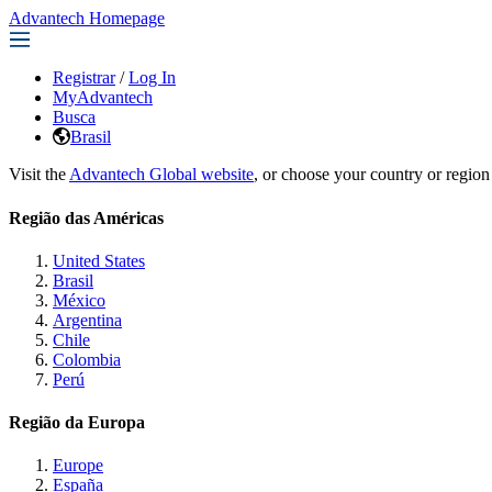
Advantech Homepage
Registrar
/
Log In
MyAdvantech
Busca
Brasil
Visit the
Advantech Global website
, or choose your country or region
Região das Américas
United States
Brasil
México
Argentina
Chile
Colombia
Perú
Região da Europa
Europe
España