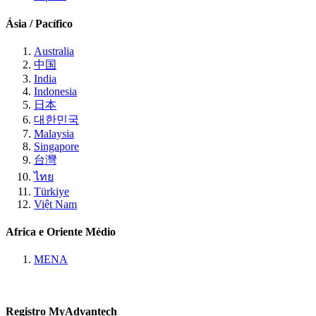
Ásia / Pacífico
Australia
中国
India
Indonesia
日本
대한민국
Malaysia
Singapore
台灣
ไทย
Türkiye
Việt Nam
Africa e Oriente Médio
MENA
Registro MyAdvantech