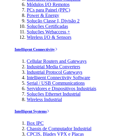
Módulos I/O Remotos
PCs para Painel (PPC)
Power & Energy
Solução Classe I, Divisão 2
Soluções Certificadas
Soluções Webaccess +
Wireless I/O & Sensors
Intelligent Connectivity
Cellular Routers and Gateways
Industrial Media Converters
Industrial Protocol Gateways
Intelligent Connectivity Software
Serial / USB Communications
Servidores e Dispositivos Industriais
Soluções Ethernet Industrial
Wireless Industrial
Intelligent Systems
Box IPC
Chassis de Computador Industrial
CPCIS, Blades VPX e Placas