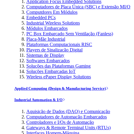
Application Focus Embedded Solutions
Computadores de Placa Única (SBC) e Extensão MI/O
Computdores Em Módulos
Embedded PCs
Industrial Wireless Solutions
Módulos Embarcados
PC Box Embarcado Sem Ventilação (Fanless)
Placa-Mãe Industrial
Plataformas Computacionais RISC
Players de Sinalização Digital
Sistemas de Display
Softwares Embarcados
Soluções das Plataformas Gaming
Soluções Embarcadas IoT
Wireless ePaper Display Solutions
Applied Computing (Design & Manufacturing Service)
Industrial Automation & I/O
Aquisição de Dados (DAQ) e Comunicação
Computadores de Automação Embarcados
Controladores e I/Os de Automação
Gateways & Remote Terminal Units (RTUs)
Interfaces Homem-Máquina