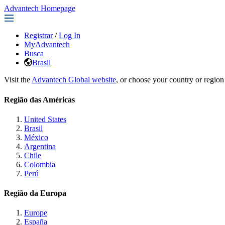
Advantech Homepage
Registrar
/
Log In
MyAdvantech
Busca
Brasil
Visit the
Advantech Global website
, or choose your country or region
Região das Américas
United States
Brasil
México
Argentina
Chile
Colombia
Perú
Região da Europa
Europe
España