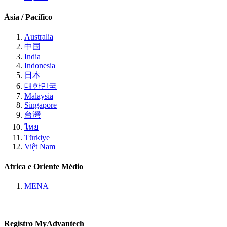
Ásia / Pacífico
Australia
中国
India
Indonesia
日本
대한민국
Malaysia
Singapore
台灣
ไทย
Türkiye
Việt Nam
Africa e Oriente Médio
MENA
Registro MyAdvantech