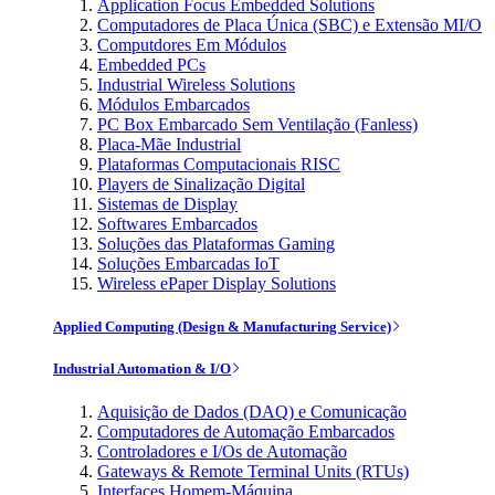
Application Focus Embedded Solutions
Computadores de Placa Única (SBC) e Extensão MI/O
Computdores Em Módulos
Embedded PCs
Industrial Wireless Solutions
Módulos Embarcados
PC Box Embarcado Sem Ventilação (Fanless)
Placa-Mãe Industrial
Plataformas Computacionais RISC
Players de Sinalização Digital
Sistemas de Display
Softwares Embarcados
Soluções das Plataformas Gaming
Soluções Embarcadas IoT
Wireless ePaper Display Solutions
Applied Computing (Design & Manufacturing Service)
Industrial Automation & I/O
Aquisição de Dados (DAQ) e Comunicação
Computadores de Automação Embarcados
Controladores e I/Os de Automação
Gateways & Remote Terminal Units (RTUs)
Interfaces Homem-Máquina