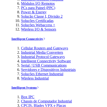
Módulos I/O Remotos
PCs para Painel (PPC)
Power & Energy
Solução Classe I, Divisão 2
Soluções Certificadas
Soluções Webaccess +
Wireless I/O & Sensors
Intelligent Connectivity
Cellular Routers and Gateways
Industrial Media Converters
Industrial Protocol Gateways
Intelligent Connectivity Software
Serial / USB Communications
Servidores e Dispositivos Industriais
Soluções Ethernet Industrial
Wireless Industrial
Intelligent Systems
Box IPC
Chassis de Computador Industrial
CPCIS, Blades VPX e Placas