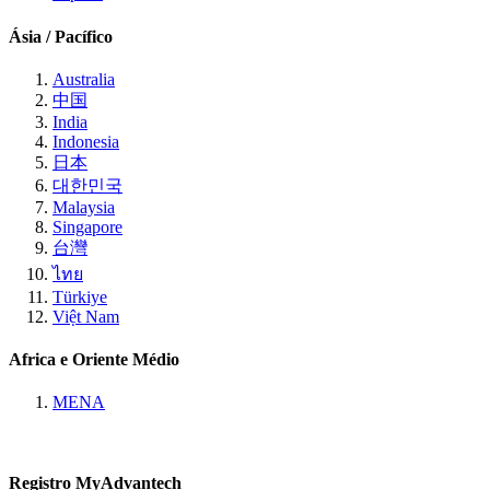
Ásia / Pacífico
Australia
中国
India
Indonesia
日本
대한민국
Malaysia
Singapore
台灣
ไทย
Türkiye
Việt Nam
Africa e Oriente Médio
MENA
Registro MyAdvantech