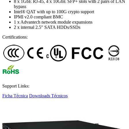
8 x 1GbE RJ-45, 4 x 10GbE SFP+ slots with 2 pairs of LAN
bypass
Intel® QAT with up to 100G crypto support
IPMI v2.0 compliant BMC
1 x Advantech network module expansions
2 x internal 2.5" SATA HDDs/SSDs
Certifications:
Support Links:
Ficha Técnica
Downloads Técnicos