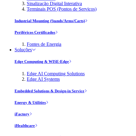
Sinalização Digital Interativa
Terminais POS (Pontos de Serviços)
Industrial Mounting (Stands/Arms/Carts)
Periféricos Certificados
Fontes de Energia
Soluções
Edge Computing & WISE-Edge
Edge AI Computing Solutions
Edge AI Systems
Embedded Solutions & Design-in Service
Energy & Utilities
iFactory
iHealthcare