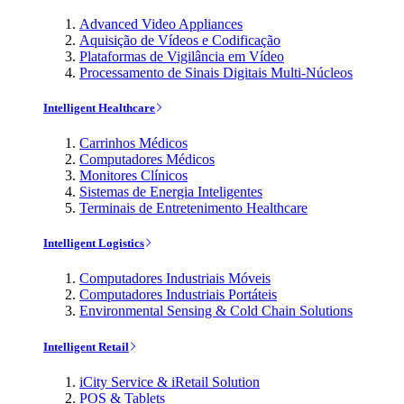
Advanced Video Appliances
Aquisição de Vídeos e Codificação
Plataformas de Vigilância em Vídeo
Processamento de Sinais Digitais Multi-Núcleos
Intelligent Healthcare
Carrinhos Médicos
Computadores Médicos
Monitores Clínicos
Sistemas de Energia Inteligentes
Terminais de Entretenimento Healthcare
Intelligent Logistics
Computadores Industriais Móveis
Computadores Industriais Portáteis
Environmental Sensing & Cold Chain Solutions
Intelligent Retail
iCity Service & iRetail Solution
POS & Tablets