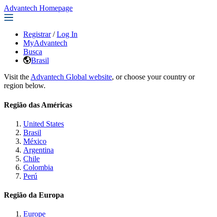
Advantech Homepage
Registrar
/
Log In
MyAdvantech
Busca
Brasil
Visit the
Advantech Global website
, or choose your country or
region below.
Região das Américas
United States
Brasil
México
Argentina
Chile
Colombia
Perú
Região da Europa
Europe