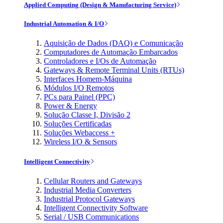
Applied Computing (Design & Manufacturing Service)
Industrial Automation & I/O
Aquisição de Dados (DAQ) e Comunicação
Computadores de Automação Embarcados
Controladores e I/Os de Automação
Gateways & Remote Terminal Units (RTUs)
Interfaces Homem-Máquina
Módulos I/O Remotos
PCs para Painel (PPC)
Power & Energy
Solução Classe I, Divisão 2
Soluções Certificadas
Soluções Webaccess +
Wireless I/O & Sensors
Intelligent Connectivity
Cellular Routers and Gateways
Industrial Media Converters
Industrial Protocol Gateways
Intelligent Connectivity Software
Serial / USB Communications