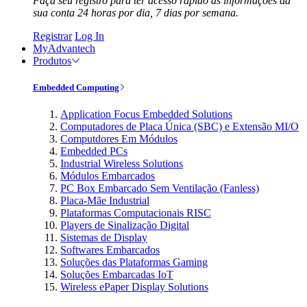
Faça seu registro para ter acesso rápido às informações da
sua conta 24 horas por dia, 7 dias por semana.
Registrar
Log In
MyAdvantech
Produtos
Embedded Computing
Application Focus Embedded Solutions
Computadores de Placa Única (SBC) e Extensão MI/O
Computdores Em Módulos
Embedded PCs
Industrial Wireless Solutions
Módulos Embarcados
PC Box Embarcado Sem Ventilação (Fanless)
Placa-Mãe Industrial
Plataformas Computacionais RISC
Players de Sinalização Digital
Sistemas de Display
Softwares Embarcados
Soluções das Plataformas Gaming
Soluções Embarcadas IoT
Wireless ePaper Display Solutions