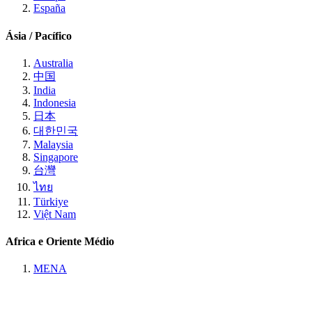
España
Ásia / Pacífico
Australia
中国
India
Indonesia
日本
대한민국
Malaysia
Singapore
台灣
ไทย
Türkiye
Việt Nam
Africa e Oriente Médio
MENA