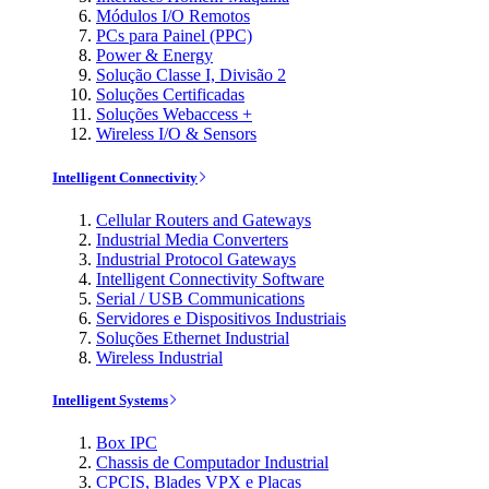
Módulos I/O Remotos
PCs para Painel (PPC)
Power & Energy
Solução Classe I, Divisão 2
Soluções Certificadas
Soluções Webaccess +
Wireless I/O & Sensors
Intelligent Connectivity
Cellular Routers and Gateways
Industrial Media Converters
Industrial Protocol Gateways
Intelligent Connectivity Software
Serial / USB Communications
Servidores e Dispositivos Industriais
Soluções Ethernet Industrial
Wireless Industrial
Intelligent Systems
Box IPC
Chassis de Computador Industrial
CPCIS, Blades VPX e Placas