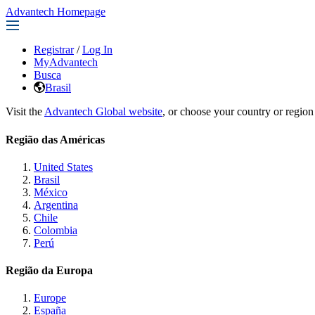
Advantech Homepage
Registrar
/
Log In
MyAdvantech
Busca
Brasil
Visit the
Advantech Global website
, or choose your country or region
Região das Américas
United States
Brasil
México
Argentina
Chile
Colombia
Perú
Região da Europa
Europe
España