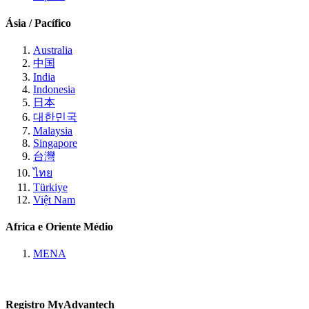
Ásia / Pacífico
Australia
中国
India
Indonesia
日本
대한민국
Malaysia
Singapore
台灣
ไทย
Türkiye
Việt Nam
Africa e Oriente Médio
MENA
Registro MyAdvantech