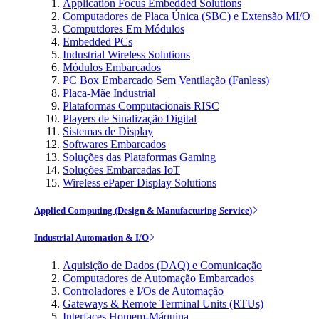
Application Focus Embedded Solutions
Computadores de Placa Única (SBC) e Extensão MI/O
Computdores Em Módulos
Embedded PCs
Industrial Wireless Solutions
Módulos Embarcados
PC Box Embarcado Sem Ventilação (Fanless)
Placa-Mãe Industrial
Plataformas Computacionais RISC
Players de Sinalização Digital
Sistemas de Display
Softwares Embarcados
Soluções das Plataformas Gaming
Soluções Embarcadas IoT
Wireless ePaper Display Solutions
Applied Computing (Design & Manufacturing Service)
Industrial Automation & I/O
Aquisição de Dados (DAQ) e Comunicação
Computadores de Automação Embarcados
Controladores e I/Os de Automação
Gateways & Remote Terminal Units (RTUs)
Interfaces Homem-Máquina