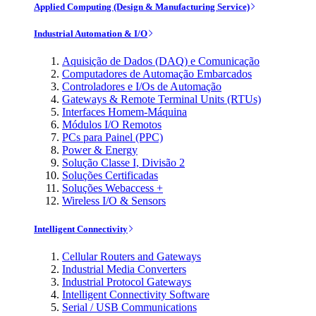
Applied Computing (Design & Manufacturing Service)
Industrial Automation & I/O
Aquisição de Dados (DAQ) e Comunicação
Computadores de Automação Embarcados
Controladores e I/Os de Automação
Gateways & Remote Terminal Units (RTUs)
Interfaces Homem-Máquina
Módulos I/O Remotos
PCs para Painel (PPC)
Power & Energy
Solução Classe I, Divisão 2
Soluções Certificadas
Soluções Webaccess +
Wireless I/O & Sensors
Intelligent Connectivity
Cellular Routers and Gateways
Industrial Media Converters
Industrial Protocol Gateways
Intelligent Connectivity Software
Serial / USB Communications