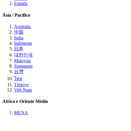
España
Ásia / Pacífico
Australia
中国
India
Indonesia
日本
대한민국
Malaysia
Singapore
台灣
ไทย
Türkiye
Việt Nam
Africa e Oriente Médio
MENA