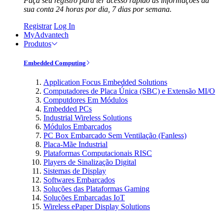
Faça seu registro para ter acesso rápido às informações da
sua conta 24 horas por dia, 7 dias por semana.
Registrar
Log In
MyAdvantech
Produtos
Embedded Computing
Application Focus Embedded Solutions
Computadores de Placa Única (SBC) e Extensão MI/O
Computdores Em Módulos
Embedded PCs
Industrial Wireless Solutions
Módulos Embarcados
PC Box Embarcado Sem Ventilação (Fanless)
Placa-Mãe Industrial
Plataformas Computacionais RISC
Players de Sinalização Digital
Sistemas de Display
Softwares Embarcados
Soluções das Plataformas Gaming
Soluções Embarcadas IoT
Wireless ePaper Display Solutions