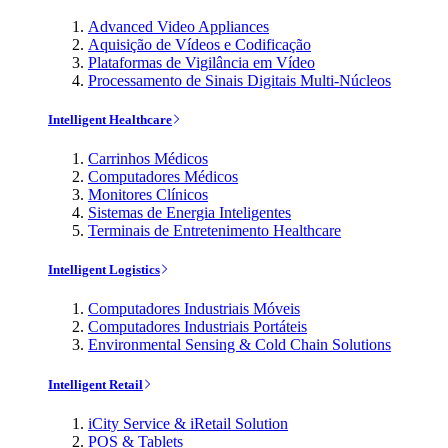
Advanced Video Appliances
Aquisição de Vídeos e Codificação
Plataformas de Vigilância em Vídeo
Processamento de Sinais Digitais Multi-Núcleos
Intelligent Healthcare
Carrinhos Médicos
Computadores Médicos
Monitores Clínicos
Sistemas de Energia Inteligentes
Terminais de Entretenimento Healthcare
Intelligent Logistics
Computadores Industriais Móveis
Computadores Industriais Portáteis
Environmental Sensing & Cold Chain Solutions
Intelligent Retail
iCity Service & iRetail Solution
POS & Tablets