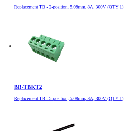
Replacement TB - 2-position, 5.08mm, 8A, 300V (QTY 1)
BB-TBKT2
Replacement TB - 5-position, 5.08mm, 8A, 300V (QTY 1)