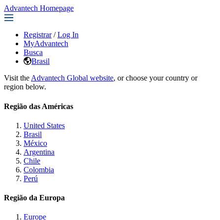
Advantech Homepage
Registrar
/
Log In
MyAdvantech
Busca
Brasil
Visit the
Advantech Global website
, or choose your country or
region below.
Região das Américas
United States
Brasil
México
Argentina
Chile
Colombia
Perú
Região da Europa
Europe