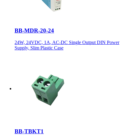
BB-MDR-20-24
24W, 24VDC, 1A, AC-DC Single Output DIN Power
Supply, Slim Plastic Case
BB-TBKT1