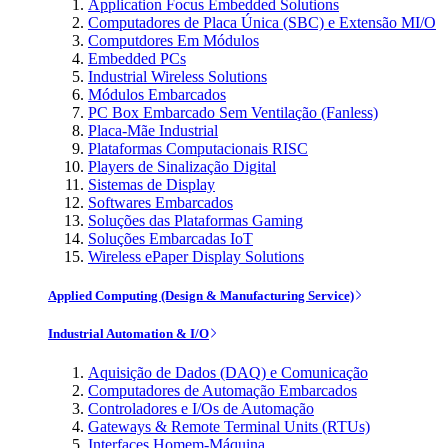
Application Focus Embedded Solutions
Computadores de Placa Única (SBC) e Extensão MI/O
Computdores Em Módulos
Embedded PCs
Industrial Wireless Solutions
Módulos Embarcados
PC Box Embarcado Sem Ventilação (Fanless)
Placa-Mãe Industrial
Plataformas Computacionais RISC
Players de Sinalização Digital
Sistemas de Display
Softwares Embarcados
Soluções das Plataformas Gaming
Soluções Embarcadas IoT
Wireless ePaper Display Solutions
Applied Computing (Design & Manufacturing Service)
Industrial Automation & I/O
Aquisição de Dados (DAQ) e Comunicação
Computadores de Automação Embarcados
Controladores e I/Os de Automação
Gateways & Remote Terminal Units (RTUs)
Interfaces Homem-Máquina