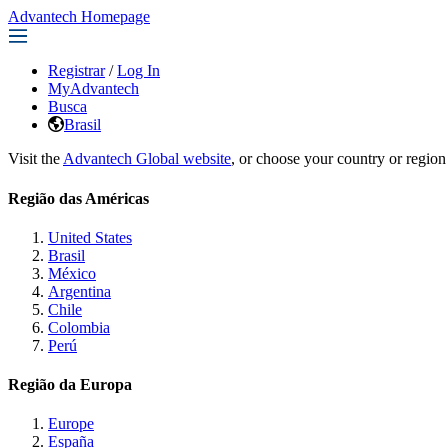
Advantech Homepage
Registrar
/
Log In
MyAdvantech
Busca
Brasil
Visit the
Advantech Global website
, or choose your country or region
Região das Américas
United States
Brasil
México
Argentina
Chile
Colombia
Perú
Região da Europa
Europe
España