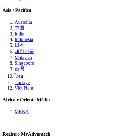
Ásia / Pacífico
Australia
中国
India
Indonesia
日本
대한민국
Malaysia
Singapore
台灣
ไทย
Türkiye
Việt Nam
Africa e Oriente Médio
MENA
Registro MyAdvantech