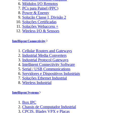
Módulos I/O Remotos
PCs para Painel (PPC)
Power & Energy
Solução Classe I, Divisão 2
Soluções Certificadas
Soluções Webaccess +
Wireless I/O & Sensors
Intelligent Connectivity
Cellular Routers and Gateways
Industrial Media Converters
Industrial Protocol Gateways
Intelligent Connectivity Software
Serial / USB Communications
Servidores e Dispositivos Industriais
Soluções Ethernet Industrial
Wireless Industrial
Intelligent Systems
Box IPC
Chassis de Computador Industrial
CPCIS, Blades VPX e Placas