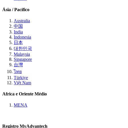
Ásia / Pacífico
Australia
中国
India
Indonesia
日本
대한민국
Malaysia
Singapore
台灣
ไทย
Türkiye
Việt Nam
Africa e Oriente Médio
MENA
Registro MyAdvantech