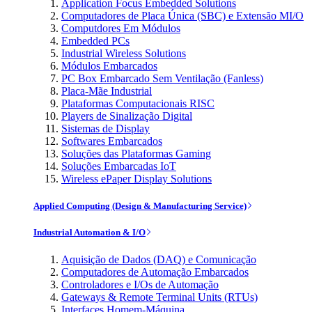
Application Focus Embedded Solutions
Computadores de Placa Única (SBC) e Extensão MI/O
Computdores Em Módulos
Embedded PCs
Industrial Wireless Solutions
Módulos Embarcados
PC Box Embarcado Sem Ventilação (Fanless)
Placa-Mãe Industrial
Plataformas Computacionais RISC
Players de Sinalização Digital
Sistemas de Display
Softwares Embarcados
Soluções das Plataformas Gaming
Soluções Embarcadas IoT
Wireless ePaper Display Solutions
Applied Computing (Design & Manufacturing Service)
Industrial Automation & I/O
Aquisição de Dados (DAQ) e Comunicação
Computadores de Automação Embarcados
Controladores e I/Os de Automação
Gateways & Remote Terminal Units (RTUs)
Interfaces Homem-Máquina