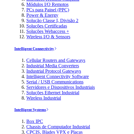
Módulos I/O Remotos
PCs para Painel (PPC)
Power & Energy
Solução Classe I, Divisão 2
Soluções Certificadas
Soluções Webaccess +
Wireless I/O & Sensors
Intelligent Connectivity
Cellular Routers and Gateways
Industrial Media Converters
Industrial Protocol Gateways
Intelligent Connectivity Software
Serial / USB Communications
Servidores e Dispositivos Industriais
Soluções Ethernet Industrial
Wireless Industrial
Intelligent Systems
Box IPC
Chassis de Computador Industrial
CPCIS, Blades VPX e Placas