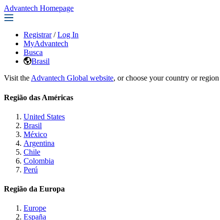
Advantech Homepage
Registrar
/
Log In
MyAdvantech
Busca
Brasil
Visit the
Advantech Global website
, or choose your country or region
Região das Américas
United States
Brasil
México
Argentina
Chile
Colombia
Perú
Região da Europa
Europe
España