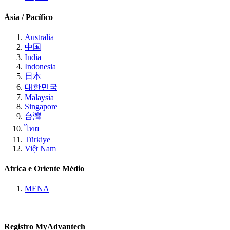
Ásia / Pacífico
Australia
中国
India
Indonesia
日本
대한민국
Malaysia
Singapore
台灣
ไทย
Türkiye
Việt Nam
Africa e Oriente Médio
MENA
Registro MyAdvantech