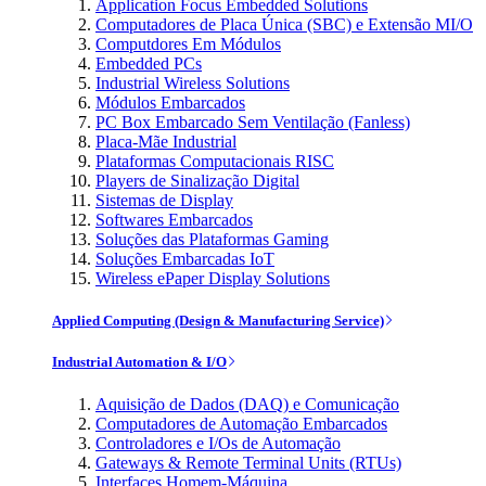
Application Focus Embedded Solutions
Computadores de Placa Única (SBC) e Extensão MI/O
Computdores Em Módulos
Embedded PCs
Industrial Wireless Solutions
Módulos Embarcados
PC Box Embarcado Sem Ventilação (Fanless)
Placa-Mãe Industrial
Plataformas Computacionais RISC
Players de Sinalização Digital
Sistemas de Display
Softwares Embarcados
Soluções das Plataformas Gaming
Soluções Embarcadas IoT
Wireless ePaper Display Solutions
Applied Computing (Design & Manufacturing Service)
Industrial Automation & I/O
Aquisição de Dados (DAQ) e Comunicação
Computadores de Automação Embarcados
Controladores e I/Os de Automação
Gateways & Remote Terminal Units (RTUs)
Interfaces Homem-Máquina