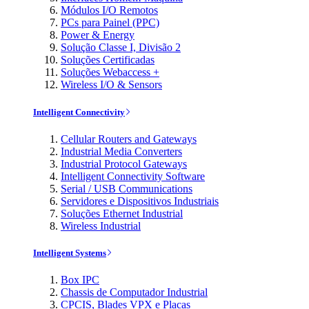
Módulos I/O Remotos
PCs para Painel (PPC)
Power & Energy
Solução Classe I, Divisão 2
Soluções Certificadas
Soluções Webaccess +
Wireless I/O & Sensors
Intelligent Connectivity
Cellular Routers and Gateways
Industrial Media Converters
Industrial Protocol Gateways
Intelligent Connectivity Software
Serial / USB Communications
Servidores e Dispositivos Industriais
Soluções Ethernet Industrial
Wireless Industrial
Intelligent Systems
Box IPC
Chassis de Computador Industrial
CPCIS, Blades VPX e Placas