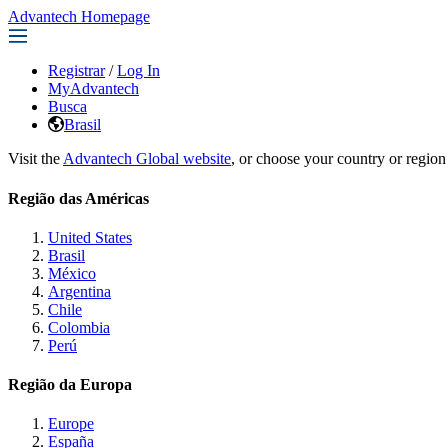
Advantech Homepage
Registrar
/
Log In
MyAdvantech
Busca
Brasil
Visit the
Advantech Global website
, or choose your country or region
Região das Américas
United States
Brasil
México
Argentina
Chile
Colombia
Perú
Região da Europa
Europe
España