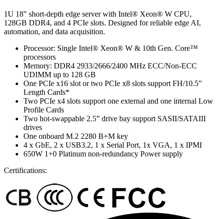
1U 18" short-depth edge server with Intel® Xeon® W CPU,
128GB DDR4, and 4 PCIe slots. Designed for reliable edge AI,
automation, and data acquisition.
Processor: Single Intel® Xeon® W & 10th Gen. Core™
processors
Memory: DDR4 2933/2666/2400 MHz ECC/Non-ECC
UDIMM up to 128 GB
One PCIe x16 slot or two PCIe x8 slots support FH/10.5”
Length Cards*
Two PCIe x4 slots support one external and one internal Low
Profile Cards
Two hot-swappable 2.5” drive bay support SASII/SATAIII
drives
One onboard M.2 2280 B+M key
4 x GbE, 2 x USB3.2, 1 x Serial Port, 1x VGA, 1 x IPMI
650W 1+0 Platinum non-redundancy Power supply
Certifications: