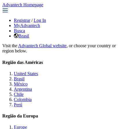
Advantech Homepage
Registrar
/
Log In
MyAdvantech
Busca
Brasil
Visit the
Advantech Global website
, or choose your country or
region below.
Região das Américas
United States
Brasil
México
Argentina
Chile
Colombia
Perú
Região da Europa
Europe