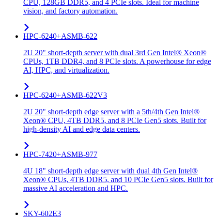
CPU, 128GB DDR5, and 4 PCIe slots. Ideal for machine
vision, and factory automation.
HPC-6240+ASMB-622
2U 20" short-depth server with dual 3rd Gen Intel® Xeon®
CPUs, 1TB DDR4, and 8 PCIe slots. A powerhouse for edge
AI, HPC, and virtualization.
HPC-6240+ASMB-622V3
2U 20" short-depth edge server with a 5th/4th Gen Intel®
Xeon® CPU, 4TB DDR5, and 8 PCIe Gen5 slots. Built for
high-density AI and edge data centers.
HPC-7420+ASMB-977
4U 18" short-depth edge server with dual 4th Gen Intel®
Xeon® CPUs, 4TB DDR5, and 10 PCIe Gen5 slots. Built for
massive AI acceleration and HPC.
SKY-602E3