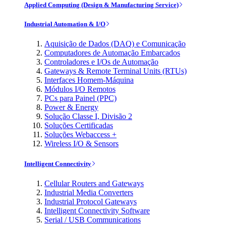
Applied Computing (Design & Manufacturing Service)
Industrial Automation & I/O
Aquisição de Dados (DAQ) e Comunicação
Computadores de Automação Embarcados
Controladores e I/Os de Automação
Gateways & Remote Terminal Units (RTUs)
Interfaces Homem-Máquina
Módulos I/O Remotos
PCs para Painel (PPC)
Power & Energy
Solução Classe I, Divisão 2
Soluções Certificadas
Soluções Webaccess +
Wireless I/O & Sensors
Intelligent Connectivity
Cellular Routers and Gateways
Industrial Media Converters
Industrial Protocol Gateways
Intelligent Connectivity Software
Serial / USB Communications