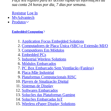
Faça seu registro para ter acesso rápido às informações da
sua conta 24 horas por dia, 7 dias por semana.
Registrar
Log In
MyAdvantech
Produtos
Embedded Computing
Application Focus Embedded Solutions
Computadores de Placa Única (SBC) e Extensão MI/O
Computdores Em Módulos
Embedded PCs
Industrial Wireless Solutions
Módulos Embarcados
PC Box Embarcado Sem Ventilação (Fanless)
Placa-Mãe Industrial
Plataformas Computacionais RISC
Players de Sinalização Digital
Sistemas de Display
Softwares Embarcados
Soluções das Plataformas Gaming
Soluções Embarcadas IoT
Wireless ePaper Display Solutions