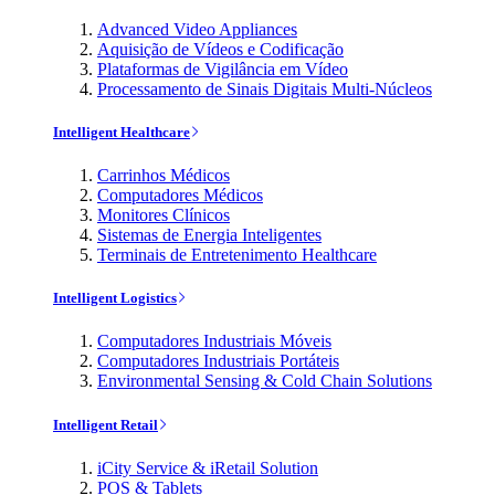
Advanced Video Appliances
Aquisição de Vídeos e Codificação
Plataformas de Vigilância em Vídeo
Processamento de Sinais Digitais Multi-Núcleos
Intelligent Healthcare
Carrinhos Médicos
Computadores Médicos
Monitores Clínicos
Sistemas de Energia Inteligentes
Terminais de Entretenimento Healthcare
Intelligent Logistics
Computadores Industriais Móveis
Computadores Industriais Portáteis
Environmental Sensing & Cold Chain Solutions
Intelligent Retail
iCity Service & iRetail Solution
POS & Tablets