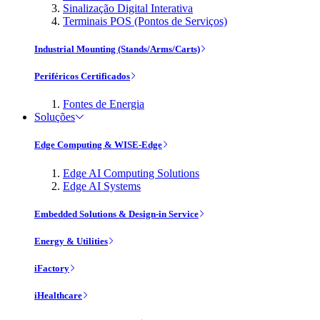
Sinalização Digital Interativa
Terminais POS (Pontos de Serviços)
Industrial Mounting (Stands/Arms/Carts)
Periféricos Certificados
Fontes de Energia
Soluções
Edge Computing & WISE-Edge
Edge AI Computing Solutions
Edge AI Systems
Embedded Solutions & Design-in Service
Energy & Utilities
iFactory
iHealthcare