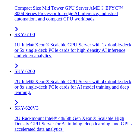
Compact Size Mid Tower GPU Server AMD® EPYC™
8004 Series Processor for edge AI inference, industrial
automation, and compact GPU workloads.
SKY-6100
1U Intel® Xeon® Scalable GPU Server with 1x double-deck
or 5x single-deck PCIe cards for high-density AI inference
and video analytics.
SKY-6200
2U Intel® Xeon® Scalable GPU Server with 4x double-deck
or 8x single-deck PCIe cards for AI model training and deep
learning.
SKY-620V3
2U Rackmount Intel® 4th/5th Gen Xeon® Scalable High
Density GPU Server for AI training, deep learning, and GPU-
accelerated data analytics.