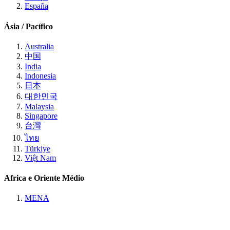
España
Ásia / Pacífico
Australia
中国
India
Indonesia
日本
대한민국
Malaysia
Singapore
台灣
ไทย
Türkiye
Việt Nam
Africa e Oriente Médio
MENA