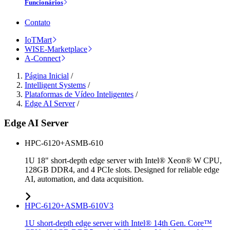
Funcionários
Contato
IoTMart
WISE-Marketplace
A-Connect
Página Inicial
/
Intelligent Systems
/
Plataformas de Vídeo Inteligentes
/
Edge AI Server
/
Edge AI Server
HPC-6120+ASMB-610
1U 18" short-depth edge server with Intel® Xeon® W CPU,
128GB DDR4, and 4 PCIe slots. Designed for reliable edge
AI, automation, and data acquisition.
HPC-6120+ASMB-610V3
1U short-depth edge server with Intel® 14th Gen. Core™