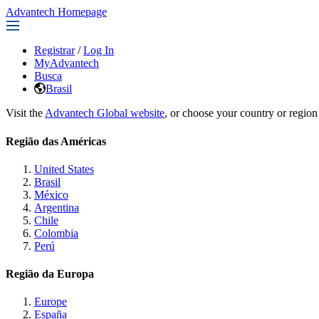
Advantech Homepage
Registrar
/
Log In
MyAdvantech
Busca
Brasil
Visit the
Advantech Global website
, or choose your country or region
Região das Américas
United States
Brasil
México
Argentina
Chile
Colombia
Perú
Região da Europa
Europe
España