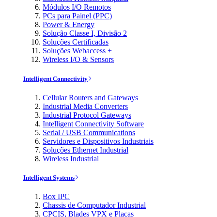
Módulos I/O Remotos
PCs para Painel (PPC)
Power & Energy
Solução Classe I, Divisão 2
Soluções Certificadas
Soluções Webaccess +
Wireless I/O & Sensors
Intelligent Connectivity
Cellular Routers and Gateways
Industrial Media Converters
Industrial Protocol Gateways
Intelligent Connectivity Software
Serial / USB Communications
Servidores e Dispositivos Industriais
Soluções Ethernet Industrial
Wireless Industrial
Intelligent Systems
Box IPC
Chassis de Computador Industrial
CPCIS, Blades VPX e Placas