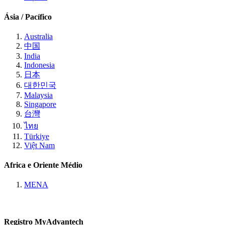
Ásia / Pacífico
Australia
中国
India
Indonesia
日本
대한민국
Malaysia
Singapore
台灣
ไทย
Türkiye
Việt Nam
Africa e Oriente Médio
MENA
Registro MyAdvantech