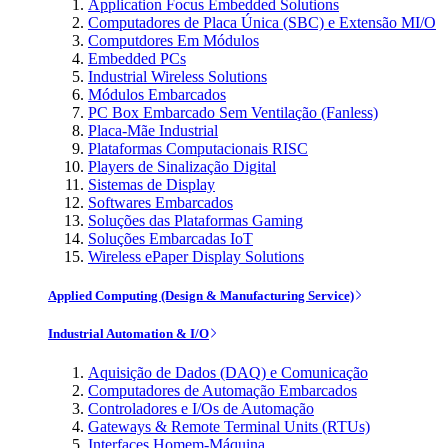
Application Focus Embedded Solutions
Computadores de Placa Única (SBC) e Extensão MI/O
Computdores Em Módulos
Embedded PCs
Industrial Wireless Solutions
Módulos Embarcados
PC Box Embarcado Sem Ventilação (Fanless)
Placa-Mãe Industrial
Plataformas Computacionais RISC
Players de Sinalização Digital
Sistemas de Display
Softwares Embarcados
Soluções das Plataformas Gaming
Soluções Embarcadas IoT
Wireless ePaper Display Solutions
Applied Computing (Design & Manufacturing Service)
Industrial Automation & I/O
Aquisição de Dados (DAQ) e Comunicação
Computadores de Automação Embarcados
Controladores e I/Os de Automação
Gateways & Remote Terminal Units (RTUs)
Interfaces Homem-Máquina