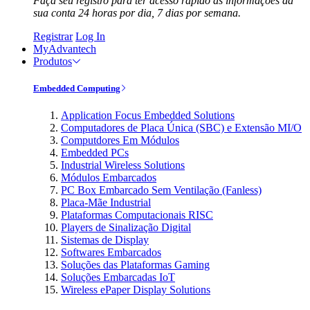
Faça seu registro para ter acesso rápido às informações da
sua conta 24 horas por dia, 7 dias por semana.
Registrar
Log In
MyAdvantech
Produtos
Embedded Computing
Application Focus Embedded Solutions
Computadores de Placa Única (SBC) e Extensão MI/O
Computdores Em Módulos
Embedded PCs
Industrial Wireless Solutions
Módulos Embarcados
PC Box Embarcado Sem Ventilação (Fanless)
Placa-Mãe Industrial
Plataformas Computacionais RISC
Players de Sinalização Digital
Sistemas de Display
Softwares Embarcados
Soluções das Plataformas Gaming
Soluções Embarcadas IoT
Wireless ePaper Display Solutions