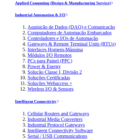
Applied Computing (Design & Manufacturing Service)
Industrial Automation & I/O
Aquisição de Dados (DAQ) e Comunicação
Computadores de Automação Embarcados
Controladores e I/Os de Automação
Gateways & Remote Terminal Units (RTUs)
Interfaces Homem-Máquina
Módulos I/O Remotos
PCs para Painel (PPC)
Power & Energy
Solução Classe I, Divisão 2
Soluções Certificadas
Soluções Webaccess +
Wireless I/O & Sensors
Intelligent Connectivity
Cellular Routers and Gateways
Industrial Media Converters
Industrial Protocol Gateways
Intelligent Connectivity Software
Serial / USB Communications