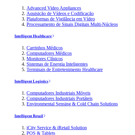
Advanced Video Appliances
Aquisição de Vídeos e Codificação
Plataformas de Vigilância em Vídeo
Processamento de Sinais Digitais Multi-Núcleos
Intelligent Healthcare
Carrinhos Médicos
Computadores Médicos
Monitores Clínicos
Sistemas de Energia Inteligentes
Terminais de Entretenimento Healthcare
Intelligent Logistics
Computadores Industriais Móveis
Computadores Industriais Portáteis
Environmental Sensing & Cold Chain Solutions
Intelligent Retail
iCity Service & iRetail Solution
POS & Tablets