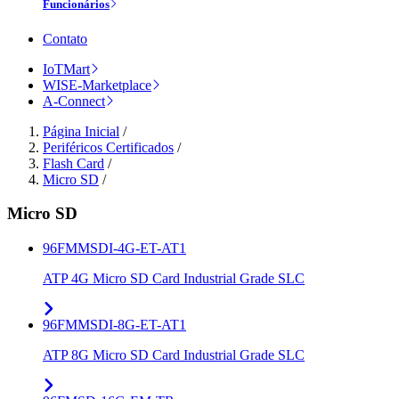
Funcionários
Contato
IoTMart
WISE-Marketplace
A-Connect
Página Inicial
/
Periféricos Certificados
/
Flash Card
/
Micro SD
/
Micro SD
96FMMSDI-4G-ET-AT1
ATP 4G Micro SD Card Industrial Grade SLC
96FMMSDI-8G-ET-AT1
ATP 8G Micro SD Card Industrial Grade SLC