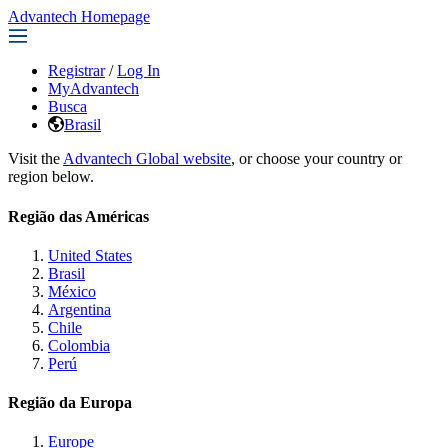
Advantech Homepage
Registrar
/
Log In
MyAdvantech
Busca
Brasil
Visit the
Advantech Global website
, or choose your country or
region below.
Região das Américas
United States
Brasil
México
Argentina
Chile
Colombia
Perú
Região da Europa
Europe