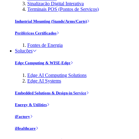
Sinalização Digital Interativa
Terminais POS (Pontos de Serviços)
Industrial Mounting (Stands/Arms/Carts)
Periféricos Certificados
Fontes de Energia
Soluções
Edge Computing & WISE-Edge
Edge AI Computing Solutions
Edge AI Systems
Embedded Solutions & Design-in Service
Energy & Utilities
iFactory
iHealthcare