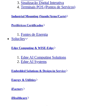
Sinalização Digital Interativa
Terminais POS (Pontos de Serviços)
Industrial Mounting (Stands/Arms/Carts)
Periféricos Certificados
Fontes de Energia
Soluções
Edge Computing & WISE-Edge
Edge AI Computing Solutions
Edge AI Systems
Embedded Solutions & Design-in Service
Energy & Utilities
iFactory
iHealthcare