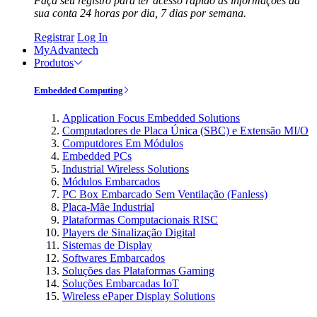
Faça seu registro para ter acesso rápido às informações da
sua conta 24 horas por dia, 7 dias por semana.
Registrar
Log In
MyAdvantech
Produtos
Embedded Computing
Application Focus Embedded Solutions
Computadores de Placa Única (SBC) e Extensão MI/O
Computdores Em Módulos
Embedded PCs
Industrial Wireless Solutions
Módulos Embarcados
PC Box Embarcado Sem Ventilação (Fanless)
Placa-Mãe Industrial
Plataformas Computacionais RISC
Players de Sinalização Digital
Sistemas de Display
Softwares Embarcados
Soluções das Plataformas Gaming
Soluções Embarcadas IoT
Wireless ePaper Display Solutions