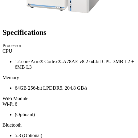
Specifications
Processor
CPU
12-core Arm® Cortex®-A78AE v8.2 64-bit CPU 3MB L2 +
6MB L3
Memory
64GB 256-bit LPDDR5, 204.8 GB/s
WiFi Module
Wi-Fi 6
(Optioanl)
Bluetooth
5.3 (Optional)