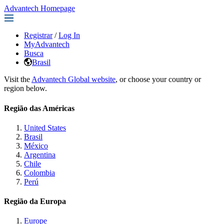
Advantech Homepage
Registrar
/
Log In
MyAdvantech
Busca
Brasil
Visit the
Advantech Global website
, or choose your country or
region below.
Região das Américas
United States
Brasil
México
Argentina
Chile
Colombia
Perú
Região da Europa
Europe