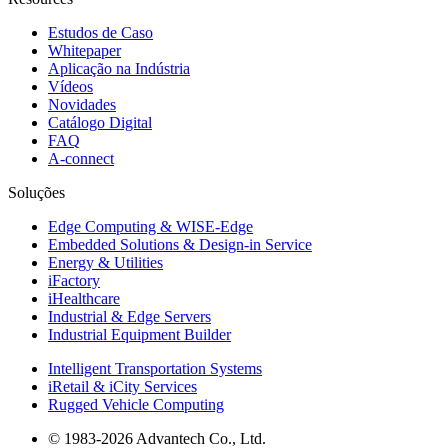
Estudos de Caso
Whitepaper
Aplicação na Indústria
Vídeos
Novidades
Catálogo Digital
FAQ
A-connect
Soluções
Edge Computing & WISE-Edge
Embedded Solutions & Design-in Service
Energy & Utilities
iFactory
iHealthcare
Industrial & Edge Servers
Industrial Equipment Builder
Intelligent Transportation Systems
iRetail & iCity Services
Rugged Vehicle Computing
© 1983-2026 Advantech Co., Ltd.