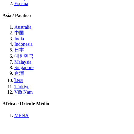
España
Ásia / Pacífico
Australia
中国
India
Indonesia
日本
대한민국
Malaysia
Singapore
台灣
ไทย
Türkiye
Việt Nam
Africa e Oriente Médio
MENA