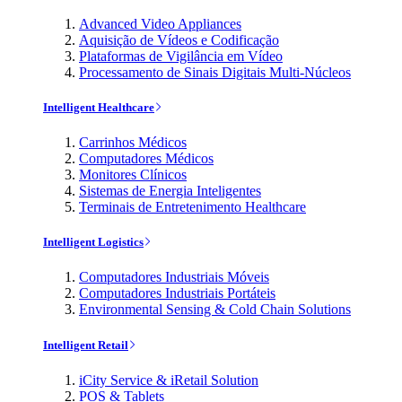
Advanced Video Appliances
Aquisição de Vídeos e Codificação
Plataformas de Vigilância em Vídeo
Processamento de Sinais Digitais Multi-Núcleos
Intelligent Healthcare
Carrinhos Médicos
Computadores Médicos
Monitores Clínicos
Sistemas de Energia Inteligentes
Terminais de Entretenimento Healthcare
Intelligent Logistics
Computadores Industriais Móveis
Computadores Industriais Portáteis
Environmental Sensing & Cold Chain Solutions
Intelligent Retail
iCity Service & iRetail Solution
POS & Tablets