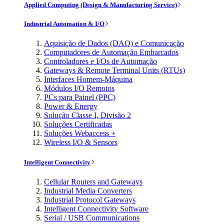
Applied Computing (Design & Manufacturing Service)
Industrial Automation & I/O
Aquisição de Dados (DAQ) e Comunicação
Computadores de Automação Embarcados
Controladores e I/Os de Automação
Gateways & Remote Terminal Units (RTUs)
Interfaces Homem-Máquina
Módulos I/O Remotos
PCs para Painel (PPC)
Power & Energy
Solução Classe I, Divisão 2
Soluções Certificadas
Soluções Webaccess +
Wireless I/O & Sensors
Intelligent Connectivity
Cellular Routers and Gateways
Industrial Media Converters
Industrial Protocol Gateways
Intelligent Connectivity Software
Serial / USB Communications