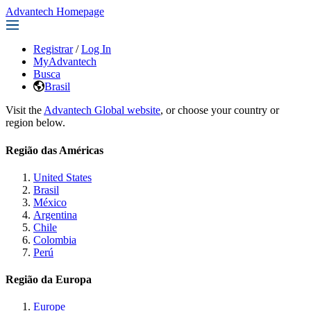
Advantech Homepage
Registrar
/
Log In
MyAdvantech
Busca
Brasil
Visit the
Advantech Global website
, or choose your country or
region below.
Região das Américas
United States
Brasil
México
Argentina
Chile
Colombia
Perú
Região da Europa
Europe