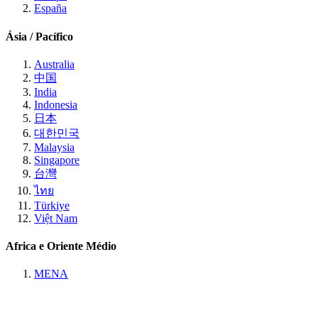
España
Ásia / Pacífico
Australia
中国
India
Indonesia
日本
대한민국
Malaysia
Singapore
台灣
ไทย
Türkiye
Việt Nam
Africa e Oriente Médio
MENA