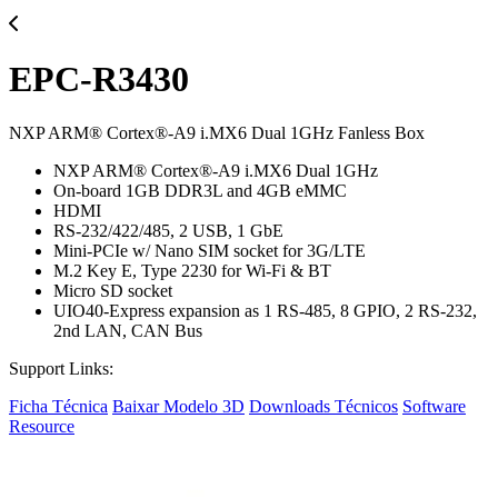
EPC-R3430
NXP ARM® Cortex®-A9 i.MX6 Dual 1GHz Fanless Box
NXP ARM® Cortex®-A9 i.MX6 Dual 1GHz
On-board 1GB DDR3L and 4GB eMMC
HDMI
RS-232/422/485, 2 USB, 1 GbE
Mini-PCIe w/ Nano SIM socket for 3G/LTE
M.2 Key E, Type 2230 for Wi-Fi & BT
Micro SD socket
UIO40-Express expansion as 1 RS-485, 8 GPIO, 2 RS-232,
2nd LAN, CAN Bus
Support Links:
Ficha Técnica
Baixar Modelo 3D
Downloads Técnicos
Software
Resource