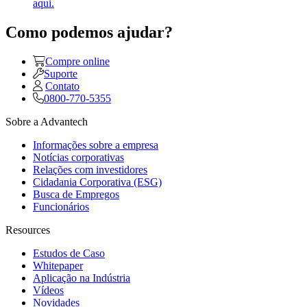
aqui.
Como podemos ajudar?
Compre online
Suporte
Contato
0800-770-5355
Sobre a Advantech
Informações sobre a empresa
Notícias corporativas
Relações com investidores
Cidadania Corporativa (ESG)
Busca de Empregos
Funcionários
Resources
Estudos de Caso
Whitepaper
Aplicação na Indústria
Vídeos
Novidades