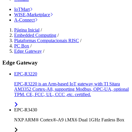
IoTMart
WISE-Marketplace
A-Connect
Página Inicial
/
Embedded Computing
/
Plataformas Computacionais RISC
/
PC Box
/
Edge Gateway
/
Edge Gateway
EPC-R3220
EPC-R3220 is an Arm-based IoT gateway with TI Sitara
AM3352 Cortex-A8, supporting Modbus, OPC-UA, optional
TPM. CE, FCC, UL, CCC ,etc. certified.
EPC-R3430
NXP ARM® Cortex®-A9 i.MX6 Dual 1GHz Fanless Box