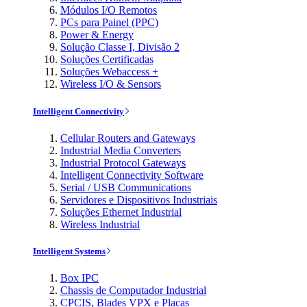
Módulos I/O Remotos
PCs para Painel (PPC)
Power & Energy
Solução Classe I, Divisão 2
Soluções Certificadas
Soluções Webaccess +
Wireless I/O & Sensors
Intelligent Connectivity
Cellular Routers and Gateways
Industrial Media Converters
Industrial Protocol Gateways
Intelligent Connectivity Software
Serial / USB Communications
Servidores e Dispositivos Industriais
Soluções Ethernet Industrial
Wireless Industrial
Intelligent Systems
Box IPC
Chassis de Computador Industrial
CPCIS, Blades VPX e Placas