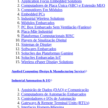
Application Focus Embedded Solutions
Computadores de Placa Única (SBC) e Extensão MI/O
Computdores Em Módulos
Embedded PCs
Industrial Wireless Solutions
Módulos Embarcados
PC Box Embarcado Sem Ventilação (Fanless)
Placa-Mãe Industrial
Plataformas Computacionais RISC
Players de Sinalização Digital
Sistemas de Display
Softwares Embarcados
Soluções das Plataformas Gaming
Soluções Embarcadas IoT
Wireless ePaper Display Solutions
Applied Computing (Design & Manufacturing Service)
Industrial Automation & I/O
Aquisição de Dados (DAQ) e Comunicação
Computadores de Automação Embarcados
Controladores e I/Os de Automação
Gateways & Remote Terminal Units (RTUs)
Interfaces Homem-Máquina