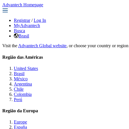
Advantech Homepage
Registrar
/
Log In
MyAdvantech
Busca
Brasil
Visit the
Advantech Global website
, or choose your country or region
Região das Américas
United States
Brasil
México
Argentina
Chile
Colombia
Perú
Região da Europa
Europe
España