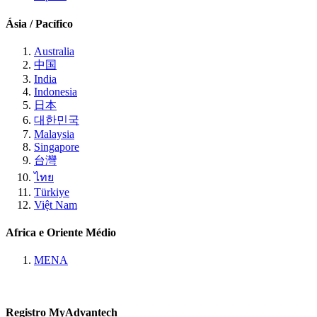
Ásia / Pacífico
Australia
中国
India
Indonesia
日本
대한민국
Malaysia
Singapore
台灣
ไทย
Türkiye
Việt Nam
Africa e Oriente Médio
MENA
Registro MyAdvantech