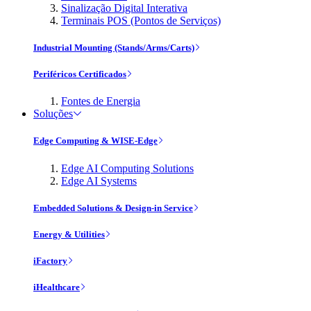
Sinalização Digital Interativa
Terminais POS (Pontos de Serviços)
Industrial Mounting (Stands/Arms/Carts)
Periféricos Certificados
Fontes de Energia
Soluções
Edge Computing & WISE-Edge
Edge AI Computing Solutions
Edge AI Systems
Embedded Solutions & Design-in Service
Energy & Utilities
iFactory
iHealthcare