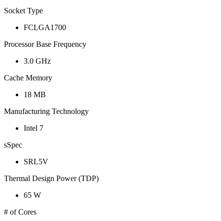
Socket Type
FCLGA1700
Processor Base Frequency
3.0 GHz
Cache Memory
18 MB
Manufacturing Technology
Intel 7
sSpec
SRL5V
Thermal Design Power (TDP)
65 W
# of Cores