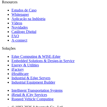
Resources
Estudos de Caso
Whitepaper
Aplicação na Indústria
Vídeos
Novidades
Catálogo Digital
FAQ
A-connect
Soluções
Edge Computing & WISE-Edge
Embedded Solutions & Design-in Service
Energy & Utilities
iFactory
iHealthcare
Industrial & Edge Servers
Industrial Equipment Builder
Intelligent Transportation Systems
iRetail & iCity Services
Rugged Vehicle Computing