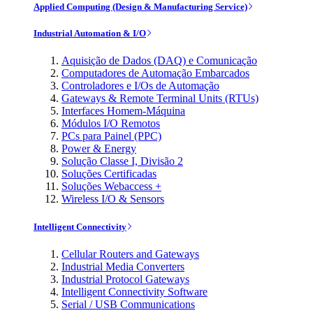
Applied Computing (Design & Manufacturing Service)
Industrial Automation & I/O
Aquisição de Dados (DAQ) e Comunicação
Computadores de Automação Embarcados
Controladores e I/Os de Automação
Gateways & Remote Terminal Units (RTUs)
Interfaces Homem-Máquina
Módulos I/O Remotos
PCs para Painel (PPC)
Power & Energy
Solução Classe I, Divisão 2
Soluções Certificadas
Soluções Webaccess +
Wireless I/O & Sensors
Intelligent Connectivity
Cellular Routers and Gateways
Industrial Media Converters
Industrial Protocol Gateways
Intelligent Connectivity Software
Serial / USB Communications