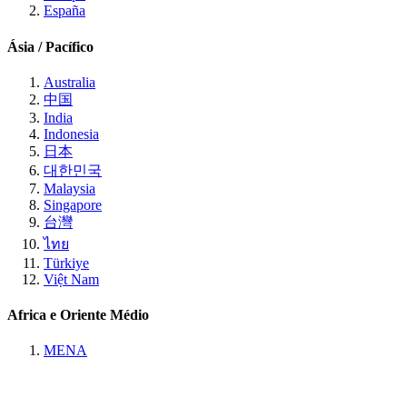
España
Ásia / Pacífico
Australia
中国
India
Indonesia
日本
대한민국
Malaysia
Singapore
台灣
ไทย
Türkiye
Việt Nam
Africa e Oriente Médio
MENA