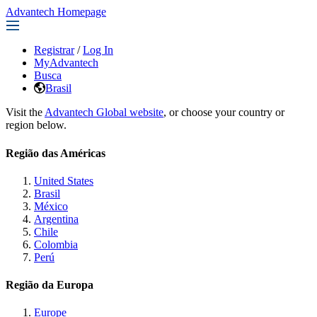
Advantech Homepage
Registrar
/
Log In
MyAdvantech
Busca
Brasil
Visit the
Advantech Global website
, or choose your country or
region below.
Região das Américas
United States
Brasil
México
Argentina
Chile
Colombia
Perú
Região da Europa
Europe