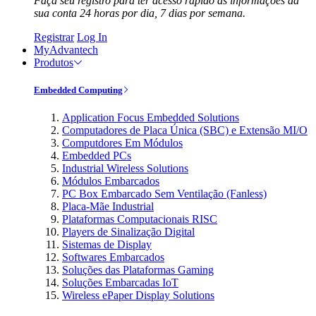
Faça seu registro para ter acesso rápido às informações da
sua conta 24 horas por dia, 7 dias por semana.
Registrar
Log In
MyAdvantech
Produtos
Embedded Computing
Application Focus Embedded Solutions
Computadores de Placa Única (SBC) e Extensão MI/O
Computdores Em Módulos
Embedded PCs
Industrial Wireless Solutions
Módulos Embarcados
PC Box Embarcado Sem Ventilação (Fanless)
Placa-Mãe Industrial
Plataformas Computacionais RISC
Players de Sinalização Digital
Sistemas de Display
Softwares Embarcados
Soluções das Plataformas Gaming
Soluções Embarcadas IoT
Wireless ePaper Display Solutions