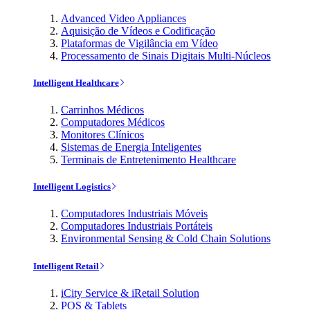
Advanced Video Appliances
Aquisição de Vídeos e Codificação
Plataformas de Vigilância em Vídeo
Processamento de Sinais Digitais Multi-Núcleos
Intelligent Healthcare
Carrinhos Médicos
Computadores Médicos
Monitores Clínicos
Sistemas de Energia Inteligentes
Terminais de Entretenimento Healthcare
Intelligent Logistics
Computadores Industriais Móveis
Computadores Industriais Portáteis
Environmental Sensing & Cold Chain Solutions
Intelligent Retail
iCity Service & iRetail Solution
POS & Tablets