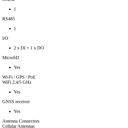
1
RS485
1
I/O
2 x DI + 1 x DO
MicroSD
Yes
Wi-Fi / GPS / PoE
WiFi 2.4/5 GHz
Yes
GNSS receiver
Yes
Antenna Connectors
Cellular Antennas