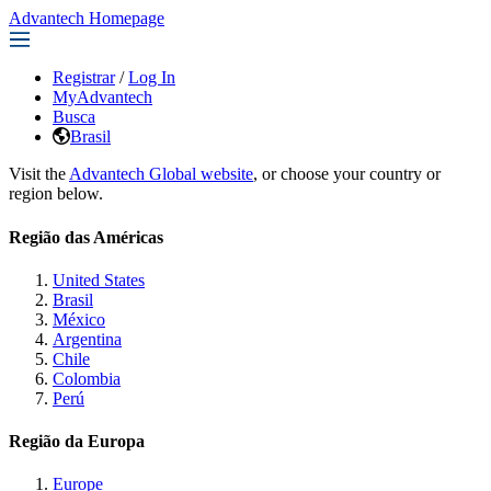
Advantech Homepage
Registrar
/
Log In
MyAdvantech
Busca
Brasil
Visit the
Advantech Global website
, or choose your country or
region below.
Região das Américas
United States
Brasil
México
Argentina
Chile
Colombia
Perú
Região da Europa
Europe