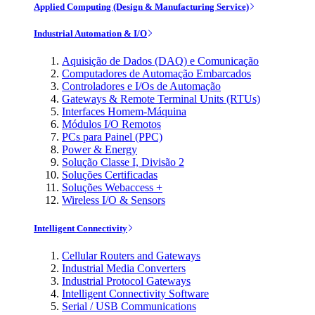
Applied Computing (Design & Manufacturing Service)
Industrial Automation & I/O
Aquisição de Dados (DAQ) e Comunicação
Computadores de Automação Embarcados
Controladores e I/Os de Automação
Gateways & Remote Terminal Units (RTUs)
Interfaces Homem-Máquina
Módulos I/O Remotos
PCs para Painel (PPC)
Power & Energy
Solução Classe I, Divisão 2
Soluções Certificadas
Soluções Webaccess +
Wireless I/O & Sensors
Intelligent Connectivity
Cellular Routers and Gateways
Industrial Media Converters
Industrial Protocol Gateways
Intelligent Connectivity Software
Serial / USB Communications