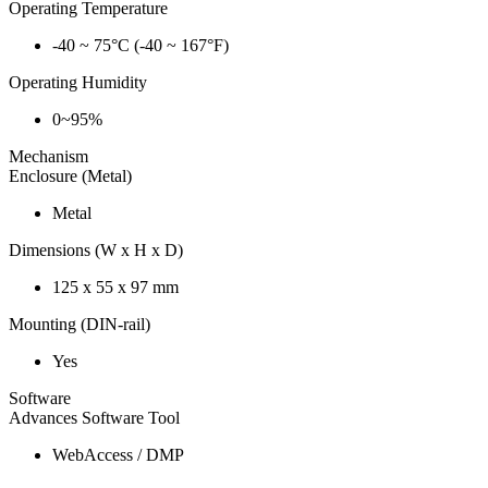
Operating Temperature
-40 ~ 75°C (-40 ~ 167°F)
Operating Humidity
0~95%
Mechanism
Enclosure (Metal)
Metal
Dimensions (W x H x D)
125 x 55 x 97 mm
Mounting (DIN-rail)
Yes
Software
Advances Software Tool
WebAccess / DMP