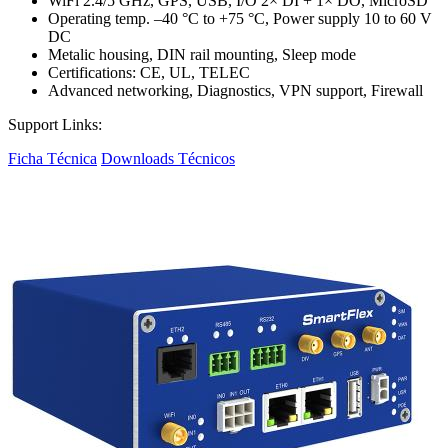
WiFi 2.4/5 GHz, GPS, USB, I/O 2× DI + 1× DO, MicroSD
Operating temp. –40 °C to +75 °C, Power supply 10 to 60 V
DC
Metalic housing, DIN rail mounting, Sleep mode
Certifications: CE, UL, TELEC
Advanced networking, Diagnostics, VPN support, Firewall
Support Links:
Ficha Técnica
Downloads Técnicos