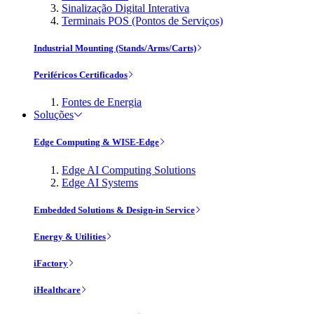
Sinalização Digital Interativa
Terminais POS (Pontos de Serviços)
Industrial Mounting (Stands/Arms/Carts)
Periféricos Certificados
Fontes de Energia
Soluções
Edge Computing & WISE-Edge
Edge AI Computing Solutions
Edge AI Systems
Embedded Solutions & Design-in Service
Energy & Utilities
iFactory
iHealthcare