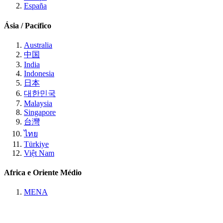
España
Ásia / Pacífico
Australia
中国
India
Indonesia
日本
대한민국
Malaysia
Singapore
台灣
ไทย
Türkiye
Việt Nam
Africa e Oriente Médio
MENA