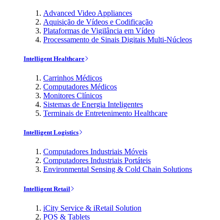
Advanced Video Appliances
Aquisição de Vídeos e Codificação
Plataformas de Vigilância em Vídeo
Processamento de Sinais Digitais Multi-Núcleos
Intelligent Healthcare
Carrinhos Médicos
Computadores Médicos
Monitores Clínicos
Sistemas de Energia Inteligentes
Terminais de Entretenimento Healthcare
Intelligent Logistics
Computadores Industriais Móveis
Computadores Industriais Portáteis
Environmental Sensing & Cold Chain Solutions
Intelligent Retail
iCity Service & iRetail Solution
POS & Tablets