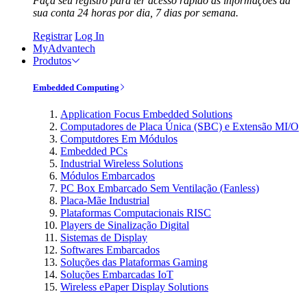
Faça seu registro para ter acesso rápido às informações da
sua conta 24 horas por dia, 7 dias por semana.
Registrar
Log In
MyAdvantech
Produtos
Embedded Computing
Application Focus Embedded Solutions
Computadores de Placa Única (SBC) e Extensão MI/O
Computdores Em Módulos
Embedded PCs
Industrial Wireless Solutions
Módulos Embarcados
PC Box Embarcado Sem Ventilação (Fanless)
Placa-Mãe Industrial
Plataformas Computacionais RISC
Players de Sinalização Digital
Sistemas de Display
Softwares Embarcados
Soluções das Plataformas Gaming
Soluções Embarcadas IoT
Wireless ePaper Display Solutions