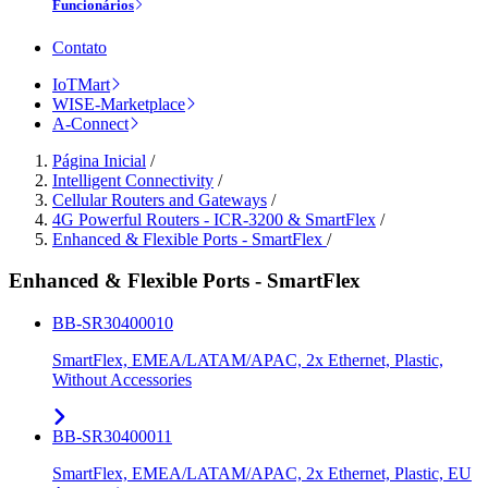
Funcionários
Contato
IoTMart
WISE-Marketplace
A-Connect
Página Inicial
/
Intelligent Connectivity
/
Cellular Routers and Gateways
/
4G Powerful Routers - ICR-3200 & SmartFlex
/
Enhanced & Flexible Ports - SmartFlex
/
Enhanced & Flexible Ports - SmartFlex
BB-SR30400010
SmartFlex, EMEA/LATAM/APAC, 2x Ethernet, Plastic,
Without Accessories
BB-SR30400011
SmartFlex, EMEA/LATAM/APAC, 2x Ethernet, Plastic, EU