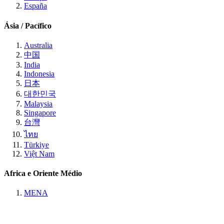
España
Ásia / Pacífico
Australia
中国
India
Indonesia
日本
대한민국
Malaysia
Singapore
台灣
ไทย
Türkiye
Việt Nam
Africa e Oriente Médio
MENA