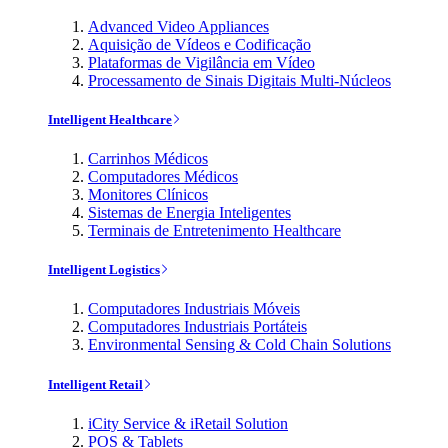
Advanced Video Appliances
Aquisição de Vídeos e Codificação
Plataformas de Vigilância em Vídeo
Processamento de Sinais Digitais Multi-Núcleos
Intelligent Healthcare
Carrinhos Médicos
Computadores Médicos
Monitores Clínicos
Sistemas de Energia Inteligentes
Terminais de Entretenimento Healthcare
Intelligent Logistics
Computadores Industriais Móveis
Computadores Industriais Portáteis
Environmental Sensing & Cold Chain Solutions
Intelligent Retail
iCity Service & iRetail Solution
POS & Tablets