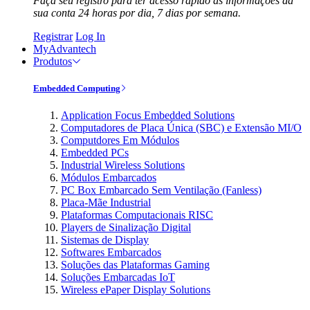
Faça seu registro para ter acesso rápido às informações da
sua conta 24 horas por dia, 7 dias por semana.
Registrar
Log In
MyAdvantech
Produtos
Embedded Computing
Application Focus Embedded Solutions
Computadores de Placa Única (SBC) e Extensão MI/O
Computdores Em Módulos
Embedded PCs
Industrial Wireless Solutions
Módulos Embarcados
PC Box Embarcado Sem Ventilação (Fanless)
Placa-Mãe Industrial
Plataformas Computacionais RISC
Players de Sinalização Digital
Sistemas de Display
Softwares Embarcados
Soluções das Plataformas Gaming
Soluções Embarcadas IoT
Wireless ePaper Display Solutions