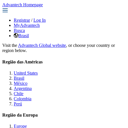
Advantech Homepage
Registrar
/
Log In
MyAdvantech
Busca
Brasil
Visit the
Advantech Global website
, or choose your country or
region below.
Região das Américas
United States
Brasil
México
Argentina
Chile
Colombia
Perú
Região da Europa
Europe