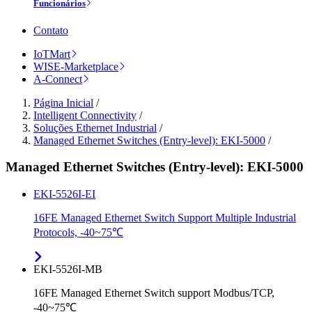
Funcionários
Contato
IoTMart
WISE-Marketplace
A-Connect
Página Inicial
/
Intelligent Connectivity
/
Soluções Ethernet Industrial
/
Managed Ethernet Switches (Entry-level): EKI-5000
/
Managed Ethernet Switches (Entry-level): EKI-5000
EKI-5526I-EI
16FE Managed Ethernet Switch Support Multiple Industrial
Protocols, -40~75℃
EKI-5526I-MB
16FE Managed Ethernet Switch support Modbus/TCP,
-40~75℃