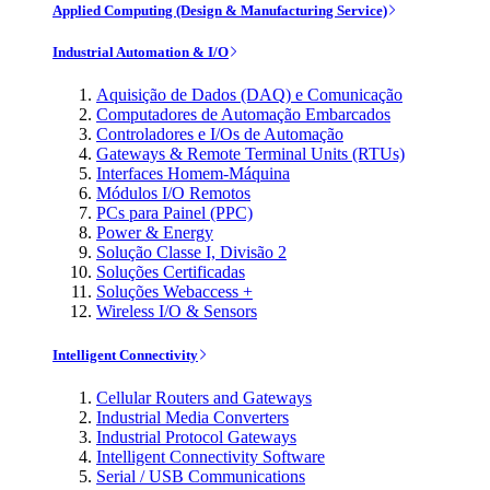
Applied Computing (Design & Manufacturing Service)
Industrial Automation & I/O
Aquisição de Dados (DAQ) e Comunicação
Computadores de Automação Embarcados
Controladores e I/Os de Automação
Gateways & Remote Terminal Units (RTUs)
Interfaces Homem-Máquina
Módulos I/O Remotos
PCs para Painel (PPC)
Power & Energy
Solução Classe I, Divisão 2
Soluções Certificadas
Soluções Webaccess +
Wireless I/O & Sensors
Intelligent Connectivity
Cellular Routers and Gateways
Industrial Media Converters
Industrial Protocol Gateways
Intelligent Connectivity Software
Serial / USB Communications