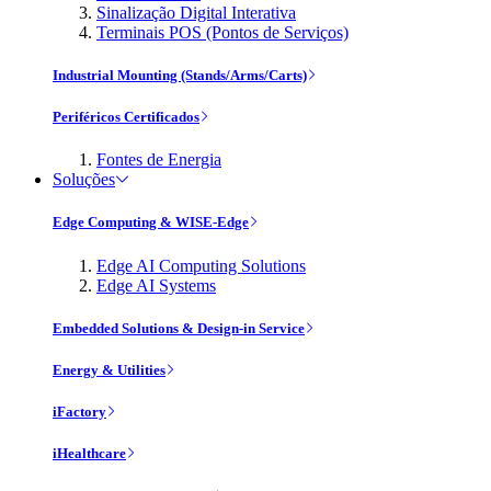
Sinalização Digital Interativa
Terminais POS (Pontos de Serviços)
Industrial Mounting (Stands/Arms/Carts)
Periféricos Certificados
Fontes de Energia
Soluções
Edge Computing & WISE-Edge
Edge AI Computing Solutions
Edge AI Systems
Embedded Solutions & Design-in Service
Energy & Utilities
iFactory
iHealthcare