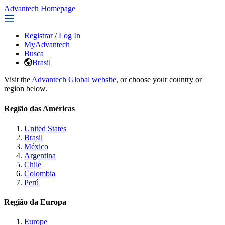
Advantech Homepage
Registrar
/
Log In
MyAdvantech
Busca
Brasil
Visit the
Advantech Global website
, or choose your country or
region below.
Região das Américas
United States
Brasil
México
Argentina
Chile
Colombia
Perú
Região da Europa
Europe