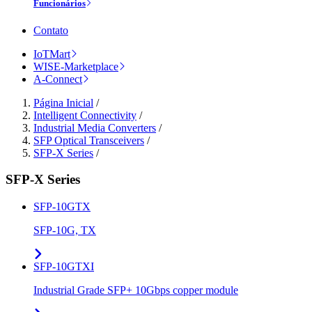
Funcionários
Contato
IoTMart
WISE-Marketplace
A-Connect
Página Inicial
/
Intelligent Connectivity
/
Industrial Media Converters
/
SFP Optical Transceivers
/
SFP-X Series
/
SFP-X Series
SFP-10GTX
SFP-10G, TX
SFP-10GTXI
Industrial Grade SFP+ 10Gbps copper module