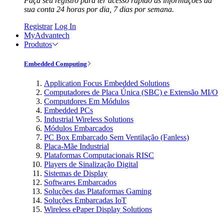
Faça seu registro para ter acesso rápido às informações da
sua conta 24 horas por dia, 7 dias por semana.
Registrar
Log In
MyAdvantech
Produtos
Embedded Computing
Application Focus Embedded Solutions
Computadores de Placa Única (SBC) e Extensão MI/O
Computdores Em Módulos
Embedded PCs
Industrial Wireless Solutions
Módulos Embarcados
PC Box Embarcado Sem Ventilação (Fanless)
Placa-Mãe Industrial
Plataformas Computacionais RISC
Players de Sinalização Digital
Sistemas de Display
Softwares Embarcados
Soluções das Plataformas Gaming
Soluções Embarcadas IoT
Wireless ePaper Display Solutions