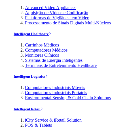
Advanced Video Appliances
Aquisição de Vídeos e Codificação
Plataformas de Vigilância em Vídeo
Processamento de Sinais Digitais Multi-Núcleos
Intelligent Healthcare
Carrinhos Médicos
Computadores Médicos
Monitores Clínicos
Sistemas de Energia Inteligentes
Terminais de Entretenimento Healthcare
Intelligent Logistics
Computadores Industriais Móveis
Computadores Industriais Portáteis
Environmental Sensing & Cold Chain Solutions
Intelligent Retail
iCity Service & iRetail Solution
POS & Tablets