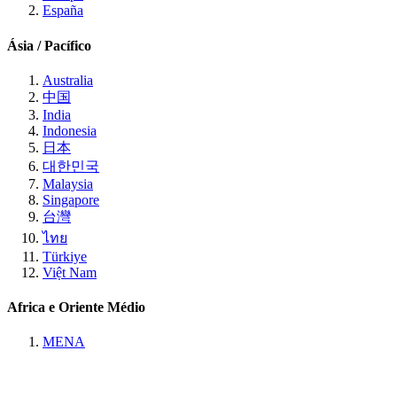
España
Ásia / Pacífico
Australia
中国
India
Indonesia
日本
대한민국
Malaysia
Singapore
台灣
ไทย
Türkiye
Việt Nam
Africa e Oriente Médio
MENA