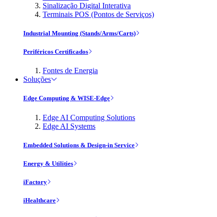
Sinalização Digital Interativa
Terminais POS (Pontos de Serviços)
Industrial Mounting (Stands/Arms/Carts)
Periféricos Certificados
Fontes de Energia
Soluções
Edge Computing & WISE-Edge
Edge AI Computing Solutions
Edge AI Systems
Embedded Solutions & Design-in Service
Energy & Utilities
iFactory
iHealthcare