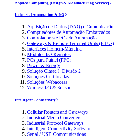
Applied Computing (Design & Manufacturing Service)
Industrial Automation & I/O
Aquisição de Dados (DAQ) e Comunicação
Computadores de Automação Embarcados
Controladores e I/Os de Automação
Gateways & Remote Terminal Units (RTUs)
Interfaces Homem-Máquina
Módulos I/O Remotos
PCs para Painel (PPC)
Power & Energy
Solução Classe I, Divisão 2
Soluções Certificadas
Soluções Webaccess +
Wireless I/O & Sensors
Intelligent Connectivity
Cellular Routers and Gateways
Industrial Media Converters
Industrial Protocol Gateways
Intelligent Connectivity Software
Serial / USB Communications