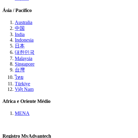
Ásia / Pacífico
Australia
中国
India
Indonesia
日本
대한민국
Malaysia
Singapore
台灣
ไทย
Türkiye
Việt Nam
Africa e Oriente Médio
MENA
Registro MyAdvantech