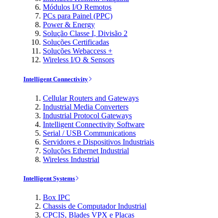
Módulos I/O Remotos
PCs para Painel (PPC)
Power & Energy
Solução Classe I, Divisão 2
Soluções Certificadas
Soluções Webaccess +
Wireless I/O & Sensors
Intelligent Connectivity
Cellular Routers and Gateways
Industrial Media Converters
Industrial Protocol Gateways
Intelligent Connectivity Software
Serial / USB Communications
Servidores e Dispositivos Industriais
Soluções Ethernet Industrial
Wireless Industrial
Intelligent Systems
Box IPC
Chassis de Computador Industrial
CPCIS, Blades VPX e Placas