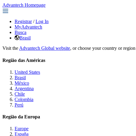
Advantech Homepage
Registrar
/
Log In
MyAdvantech
Busca
Brasil
Visit the
Advantech Global website
, or choose your country or region
Região das Américas
United States
Brasil
México
Argentina
Chile
Colombia
Perú
Região da Europa
Europe
España