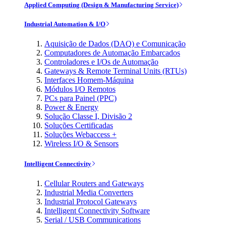
Applied Computing (Design & Manufacturing Service)
Industrial Automation & I/O
Aquisição de Dados (DAQ) e Comunicação
Computadores de Automação Embarcados
Controladores e I/Os de Automação
Gateways & Remote Terminal Units (RTUs)
Interfaces Homem-Máquina
Módulos I/O Remotos
PCs para Painel (PPC)
Power & Energy
Solução Classe I, Divisão 2
Soluções Certificadas
Soluções Webaccess +
Wireless I/O & Sensors
Intelligent Connectivity
Cellular Routers and Gateways
Industrial Media Converters
Industrial Protocol Gateways
Intelligent Connectivity Software
Serial / USB Communications