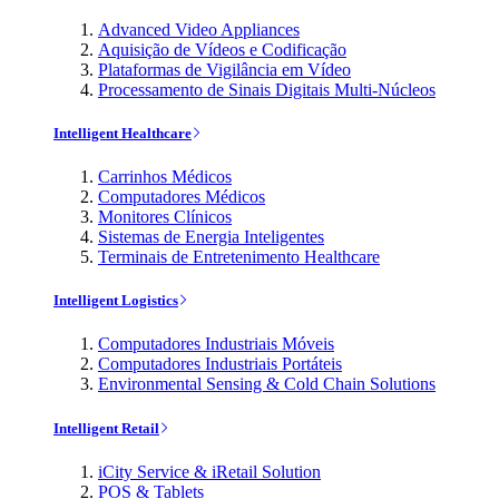
Advanced Video Appliances
Aquisição de Vídeos e Codificação
Plataformas de Vigilância em Vídeo
Processamento de Sinais Digitais Multi-Núcleos
Intelligent Healthcare
Carrinhos Médicos
Computadores Médicos
Monitores Clínicos
Sistemas de Energia Inteligentes
Terminais de Entretenimento Healthcare
Intelligent Logistics
Computadores Industriais Móveis
Computadores Industriais Portáteis
Environmental Sensing & Cold Chain Solutions
Intelligent Retail
iCity Service & iRetail Solution
POS & Tablets