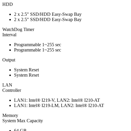
HDD
2 x 2.5" SSD/HDD Easy-Swap Bay
2 x 2.5" SSD/HDD Easy-Swap Bay
WatchDog Timer
Interval
Programmable 1~255 sec
Programmable 1~255 sec
Output
System Reset
System Reset
LAN
Controller
LAN1: Intel® I219-V, LAN2: Intel® I210-AT
LAN1: Intel® I219-LM, LAN2: Intel® I210-AT
Memory
System Max Capacity
64 GB