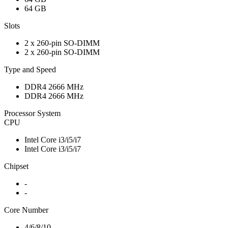
64 GB
Slots
2 x 260-pin SO-DIMM
2 x 260-pin SO-DIMM
Type and Speed
DDR4 2666 MHz
DDR4 2666 MHz
Processor System
CPU
Intel Core i3/i5/i7
Intel Core i3/i5/i7
Chipset
-
-
Core Number
4/6/8/10