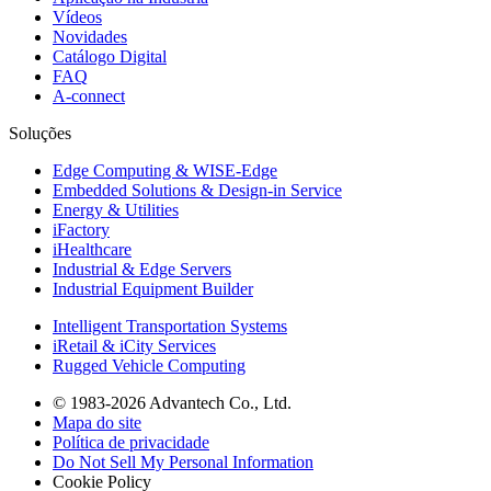
Vídeos
Novidades
Catálogo Digital
FAQ
A-connect
Soluções
Edge Computing & WISE-Edge
Embedded Solutions & Design-in Service
Energy & Utilities
iFactory
iHealthcare
Industrial & Edge Servers
Industrial Equipment Builder
Intelligent Transportation Systems
iRetail & iCity Services
Rugged Vehicle Computing
© 1983-2026 Advantech Co., Ltd.
Mapa do site
Política de privacidade
Do Not Sell My Personal Information
Cookie Policy