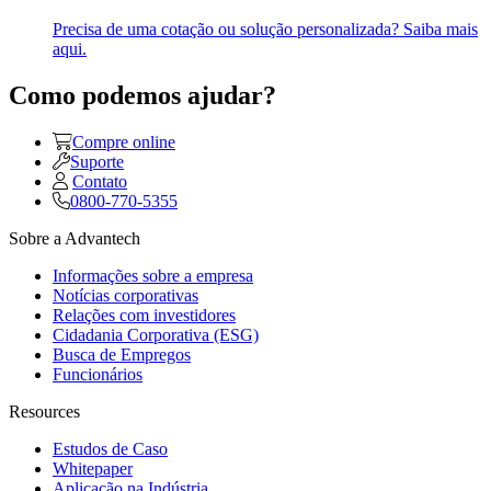
Precisa de uma cotação ou solução personalizada? Saiba mais
aqui.
Como podemos ajudar?
Compre online
Suporte
Contato
0800-770-5355
Sobre a Advantech
Informações sobre a empresa
Notícias corporativas
Relações com investidores
Cidadania Corporativa (ESG)
Busca de Empregos
Funcionários
Resources
Estudos de Caso
Whitepaper
Aplicação na Indústria