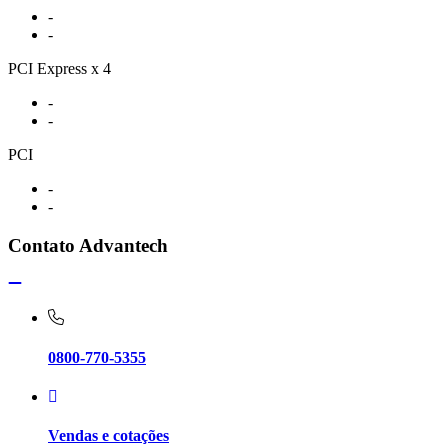
-
-
PCI Express x 4
-
-
PCI
-
-
Contato Advantech
0800-770-5355
Vendas e cotações