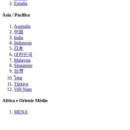
España
Ásia / Pacífico
Australia
中国
India
Indonesia
日本
대한민국
Malaysia
Singapore
台灣
ไทย
Türkiye
Việt Nam
Africa e Oriente Médio
MENA