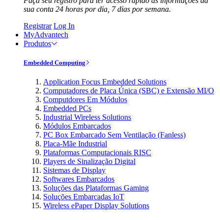
Faça seu registro para ter acesso rápido às informações da
sua conta 24 horas por dia, 7 dias por semana.
Registrar
Log In
MyAdvantech
Produtos
Embedded Computing
Application Focus Embedded Solutions
Computadores de Placa Única (SBC) e Extensão MI/O
Computdores Em Módulos
Embedded PCs
Industrial Wireless Solutions
Módulos Embarcados
PC Box Embarcado Sem Ventilação (Fanless)
Placa-Mãe Industrial
Plataformas Computacionais RISC
Players de Sinalização Digital
Sistemas de Display
Softwares Embarcados
Soluções das Plataformas Gaming
Soluções Embarcadas IoT
Wireless ePaper Display Solutions