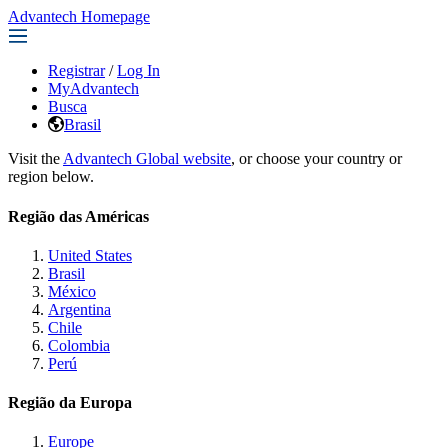
Advantech Homepage
Registrar
/
Log In
MyAdvantech
Busca
Brasil
Visit the
Advantech Global website
, or choose your country or
region below.
Região das Américas
United States
Brasil
México
Argentina
Chile
Colombia
Perú
Região da Europa
Europe